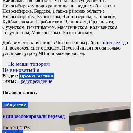
Наибольшая вероятность ЧП на воде существует на
Новосибирском водохранилище, на водных объектах в
Новосибирске, Бердске, а также районах области:
Новосибирском, Купинском, Чистоозерном, Чановском,
Куйбышевском, Барабинском, Здвинском, Ордынском,
Сузунском, Искитимском, Маслянинском, Колыванском,
Тогучинском, Мошковском и Болотнинском.
Добавим, что к пятнице в Чистоозерном районе
потеплеет
до
+1, возможен снег с дождем. Неустойчивая погода только
усиливает угрозу ЧП при выходе на лед.
Навигация
Не маши топором
Не виноватый я
по
Раздел:
Происшествия
записям
Темы:
Предупреждение
Похожая запись
Общество
Если заблокировали перевод
Июл 30, 2026