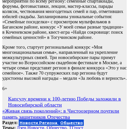
мероприятий по всему региону: семейные спартакиады,
форумы, фотовыставки, лекции, мастер-классы, парады
колясок, чествования многодетных семей и пар, отметивших
юбилей свадьбы. Запланированы уникальные события:
«Семейные посиделки» с просмотром мультфильмов в
Баганском районе, конкурс «У моей семьи разные традиции»
в Коченевском районе, квест-игра «Найди сокровище: поиск
семейных ценностей» в Тогучинском районе.
Кроме того, стартует региональный конкурс «Моя
многонациональная семья», направленный на укрепление
межкультурных связей. Три новосибирские пары примут
участие во Всероссийском свадебном фестивале в Москве, а
четыре семьи представят регион в финале конкурса «Это у нас
семейное». Также 70 супружеских пар региона будут
удостоены высокой награды – медали «За любовь и верность».
6+
Навигация
Капсулу времени к 100-летию Победы заложили в
Новосибирской области
по
«Живая связь поколений»: в Чистоозерном почтили
записям
память защитников Отечества
Раздел:
Новости Региона
Общество
Темы:
Дзен.Новости
,
Общество
,
ТГпост