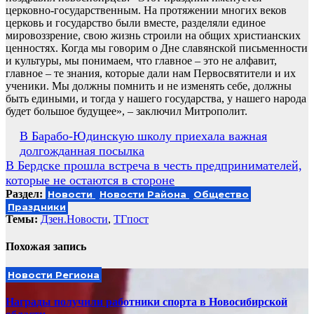
церковно-государственным. На протяжении многих веков
церковь и государство были вместе, разделяли единое
мировоззрение, свою жизнь строили на общих христианских
ценностях. Когда мы говорим о Дне славянской письменности
и культуры, мы понимаем, что главное – это не алфавит,
главное – те знания, которые дали нам Первосвятители и их
ученики. Мы должны помнить и не изменять себе, должны
быть едиными, и тогда у нашего государства, у нашего народа
будет большое будущее», – заключил Митрополит.
Навигация
В Барабо-Юдинскую школу приехала важная
долгожданная посылка
по
В Бердске прошла встреча в честь предпринимателей,
записям
которые не остаются в стороне
Раздел:
Новости
Новости Района
Общество
Праздники
Темы:
Дзен.Новости
,
ТГпост
Похожая запись
Новости Региона
Награды получили работники спорта в Новосибирской