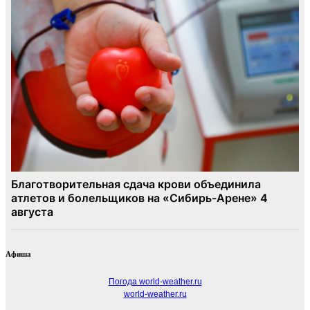
Афиша
Погода world-weather.ru
world-weather.ru