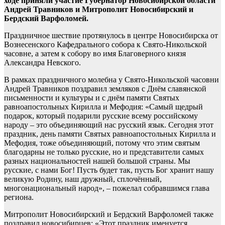
ходе приняли участие Губернатор Новосибирской области
Андрей Травников и Митрополит Новосибирский и
Бердский Варфоломей.
Праздничное шествие протянулось в центре Новосибирска от
Вознесенского Кафедрального собора к Свято-Никольской
часовне, а затем к собору во имя Благоверного князя
Александра Невского.
В рамках праздничного молебна у Свято-Никольской часовни
Андрей Травников поздравил земляков с Днём славянской
письменности и культуры и с днём памяти Святых
равноапостольных Кирилла и Мефодия: «Самый щедрый
подарок, который подарили русские всему российскому
народу – это объединяющий нас русский язык. Сегодня этот
праздник, день памяти Святых равноапостольных Кирилла и
Мефодия, тоже объединяющий, потому что этим святым
благодарны не только русские, но и представители самых
разных национальностей нашей большой страны. Мы
русские, с нами Бог! Пусть будет так, пусть Бог хранит нашу
великую Родину, наш дружный, сплочённый,
многонациональный народ», – пожелал собравшимся глава
региона.
Митрополит Новосибирский и Бердский Варфоломей также
поздравил новосибирцев: «Этот праздник именуется