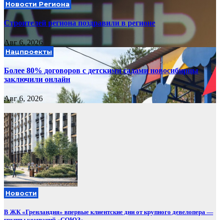
Новости Региона
Строителей региона поздравили в регионе
Авг 6, 2026
Нацпроекты
Более 80% договоров с детскими садами новосибирцы
заключили онлайн
Авг 6, 2026
Новости
В ЖК «Гренландия» впервые клиентские дни от крупного девелопера —
группы компаний «СОЮЗ»