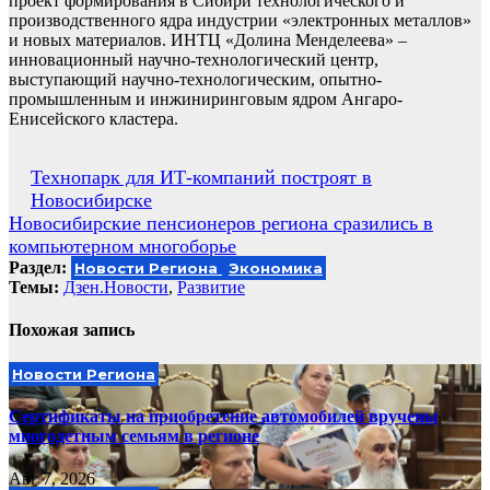
проект формирования в Сибири технологического и
производственного ядра индустрии «электронных металлов»
и новых материалов. ИНТЦ «Долина Менделеева» –
инновационный научно-технологический центр,
выступающий научно-технологическим, опытно-
промышленным и инжиниринговым ядром Ангаро-
Енисейского кластера.
Навигация
Технопарк для ИТ-компаний построят в
Новосибирске
по
Новосибирские пенсионеров региона сразились в
записям
компьютерном многоборье
Раздел:
Новости Региона
Экономика
Темы:
Дзен.Новости
,
Развитие
Похожая запись
Новости Региона
Сертификаты на приобретение автомобилей вручены
многодетным семьям в регионе
Авг 7, 2026