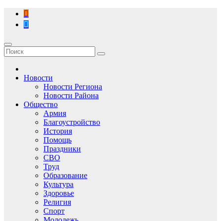
Перейти
к
содержимому
Новости
Новости Региона
Новости Района
Общество
Армия
Благоустройство
История
Помощь
Праздники
СВО
Труд
Образование
Культура
Здоровье
Религия
Спорт
Молодежь