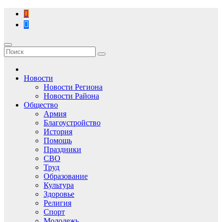
Перейти
к
содержимому
Новости
Новости Региона
Новости Района
Общество
Армия
Благоустройство
История
Помощь
Праздники
СВО
Труд
Образование
Культура
Здоровье
Религия
Спорт
Молодежь