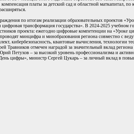
омпенсация платы за детский сад и областной маткапитал, по 
 расширяться.
раждения по итогам реализации образовательных проектов «У
 цифровая трансформация государства». В 2024-2025 учебном г
частников проекта: ежегодно цифровые компетенции на «Уроке 
я проводят минцифра и минобразования региона совместно с ве
ект, кибербезопасность, квантовые вычисления, технологии тес
рей Травников отмечен наградой за значительный вклад региона
Юрий Петухов – за высокий уровень профессионализма и активн
День цифры», министр Сергей Цукарь – за личный вклад в пов