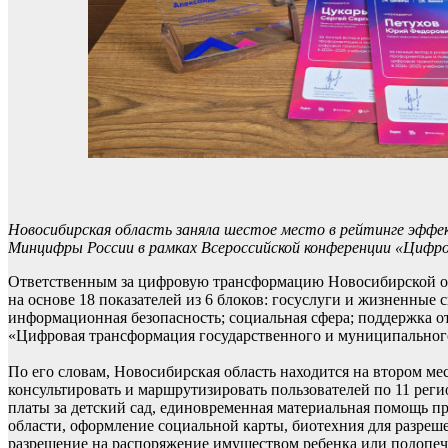
Новосибирская область заняла шестое место в рейтинге эфф
Минцифры России в рамках Всероссийской конференции «Цифров
Ответственным за цифровую трансформацию Новосибирской обл
на основе 18 показателей из 6 блоков: госуслуги и жизненные
информационная безопасность; социальная сфера; поддержка о
«Цифровая трансформация государственного и муниципальног
По его словам, Новосибирская область находится на втором м
консультировать и маршрутизировать пользователей по 11 рег
платы за детский сад, единовременная материальная помощь п
области, оформление социальной карты, биотехния для разрешен
разрешение на распоряжение имуществом ребенка или подопечно