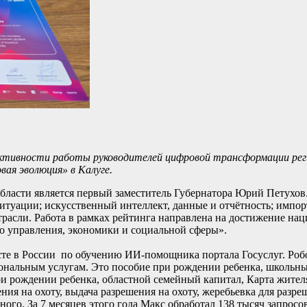
ективности работы руководителей цифровой трансформации рег
ая эволюция» в Калуге.
асти является первый заместитель Губернатора Юрий Петухов.
 ситуации; искусственный интеллект, данные и отчётность; импо
трасли. Работа в рамках рейтинга направлена на достижение на
о управления, экономики и социальной сферы».
есте в России по обучению ИИ-помощника портала Госуслуг. Роб
иональным услугам. Это пособие при рождении ребенка, школьн
ри рождении ребенка, областной семейный капитал, Карта жите
ия на охоту, выдача разрешения на охоту, жеребьевка для разреш
го. За 7 месяцев этого года Макс обработал 138 тысяч запросо