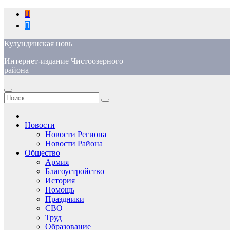
Перейти
к
содержимому
Кулундинская новь
Интернет-издание Чистоозерного
района
Новости
Новости Региона
Новости Района
Общество
Армия
Благоустройство
История
Помощь
Праздники
СВО
Труд
Образование