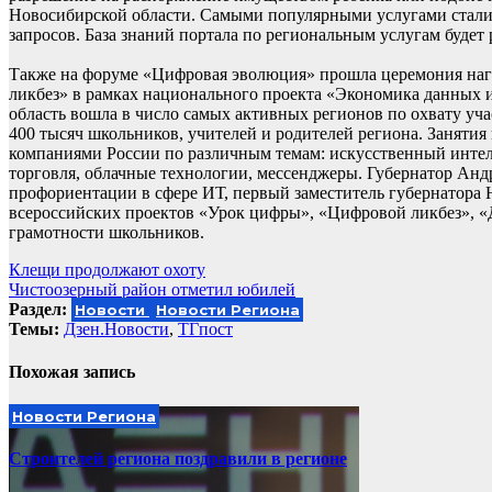
Новосибирской области. Самыми популярными услугами стали к
запросов. База знаний портала по региональным услугам будет
Также на форуме «Цифровая эволюция» прошла церемония наг
ликбез» в рамках национального проекта «Экономика данных и
область вошла в число самых активных регионов по охвату у
400 тысяч школьников, учителей и родителей региона. Заняти
компаниями России по различным темам: искусственный интелл
торговля, облачные технологии, мессенджеры. Губернатор Анд
профориентации в сфере ИТ, первый заместитель губернатора 
всероссийских проектов «Урок цифры», «Цифровой ликбез», «
грамотности школьников.
Навигация
Клещи продолжают охоту
Чистоозерный район отметил юбилей
по
Раздел:
Новости
Новости Региона
записям
Темы:
Дзен.Новости
,
ТГпост
Похожая запись
Новости Региона
Строителей региона поздравили в регионе