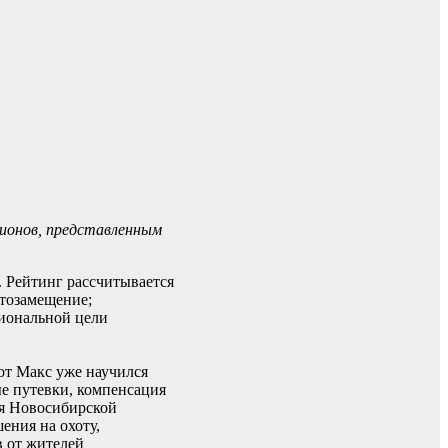
ионов, представленным
 Рейтинг рассчитывается
ртозамещение;
циональной цели
от Макс уже научился
ые путевки, компенсация
ля Новосибирской
ения на охоту,
в от жителей