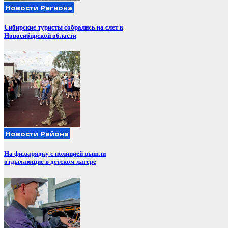
Новости Региона
Сибирские туристы собрались на слет в
Новосибирской области
Новости Района
На физзарядку с полицией вышли
отдыхающие в детском лагере