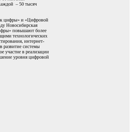
каждой – 50 тысяч
рок цифры» и «Цифровой
оду Новосибирская
цифры» повышают более
дущими технологических
тирования, интернет-
 в развитие системы
ое участие в реализации
ышение уровня цифровой