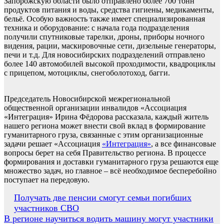
Запорожскую области было отправлено более 700 тонн
продуктов питания и воды, средства гигиены, медикаменты,
бельё. Особую важность также имеет специализированная
техника и оборудование: с начала года подразделения
получили спутниковые тарелки, дроны, приборы ночного
видения, рации, маскировочные сети, дизельные генераторы,
печи и т.д. Для новосибирских подразделений отправлено
более 140 автомобилей высокой проходимости, квадроциклы
с прицепом, мотоциклы, снегоболотоход, багги.
Председатель Новосибирской межрегиональной
общественной организации инвалидов «Ассоциация
«Интеграция» Ирина Фёдорова рассказала, каждый житель
нашего региона может внести свой вклад в формирование
гуманитарного груза, связанные с этим организационные
задачи решает «Ассоциация
«Интеграция»
, а все финансовые
вопросы берет на себя Правительство региона. В процессе
формирования и доставки гуманитарного груза решаются еще
множество задач, но главное – всё необходимое бесперебойно
поступает на передовую.
Навигация
Получать две пенсии смогут семьи погибших
участников СВО
по
В регионе научиться водить машину могут участники