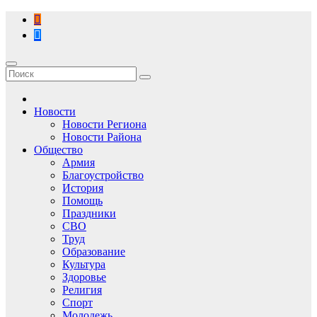
Перейти
к
содержимому
Новости
Новости Региона
Новости Района
Общество
Армия
Благоустройство
История
Помощь
Праздники
СВО
Труд
Образование
Культура
Здоровье
Религия
Спорт
Молодежь