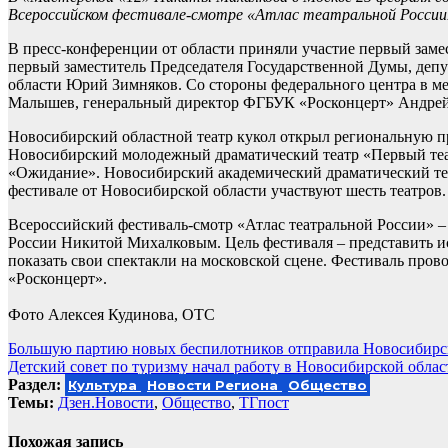
Всероссийском фестивале-смотре «Атлас театральной России
В пресс-конференции от области приняли участие первый заме
первый заместитель Председателя Государственной Думы, деп
области Юрий Зимняков. Со стороны федерального центра в м
Малышев, генеральный директор ФГБУК «Росконцерт» Андрей 
Новосибирский областной театр кукол открыл региональную п
Новосибирский молодежный драматический театр «Первый теат
«Ожидание». Новосибирский академический драматический теа
фестивале от Новосибирской области участвуют шесть театров.
Всероссийский фестиваль-смотр «Атлас театральной России» 
России Никитой Михалковым. Цель фестиваля – представить ис
показать свои спектакли на московской сцене. Фестиваль пр
«Росконцерт».
Фото Алексея Кудинова, ОТС
Навигация
Большую партию новых беспилотников отправила Новосибирс
Детский совет по туризму начал работу в Новосибирской облас
по
Раздел:
Культура
Новости Региона
Общество
записям
Темы:
Дзен.Новости
,
Общество
,
ТГпост
Похожая запись