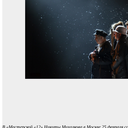
В «Мастерской «12» Никиты Михалкова в Москве 25 февраля с