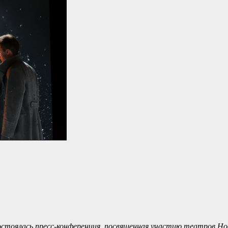
остоялась пресс-конференция, посвященная участию театров Но