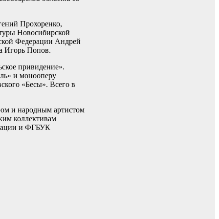
гений Прохоренко,
ьтуры Новосибирской
йской Федерации Андрей
а Игорь Попов.
ьское привидение».
бль» и монооперу
ского «Бесы». Всего в
ром и народным артистом
ским коллективам
ерации и ФГБУК