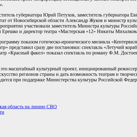
».
ститель губернатора Юрий Петухов, заместитель губернатора Ев
утат от Новосибирской области Александр Жуков и министр кул
ероприятии участвовали заместитель Министра культуры Росси
Ерешко и директор театра «Мастерская «12» Никиты Михалков
рограмму показом готическо-иронического мюзикла «Кентервил
р» представил сразу две постановки: спектакль «Летучий кора
тр «Красный факел» показал спектакль по роману Ф.М. Достоев
– это масштабный культурный проект, инициированный режиссе
кусство регионов страны и дать возможность театрам и творче
оводится при поддержке Министерства культуры Российской Фед
кая область на линию СВО
ти