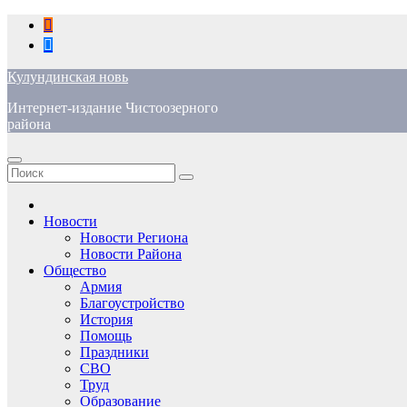
Перейти
к
содержимому
Кулундинская новь
Интернет-издание Чистоозерного
района
Новости
Новости Региона
Новости Района
Общество
Армия
Благоустройство
История
Помощь
Праздники
СВО
Труд
Образование