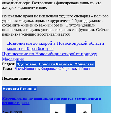
онкодиспансере. Гастроскопия фиксировала лишь то, что
желудок «сдавлен» извне.
Изначально врачи не исключали худшего сценария – полного
удаления желудка, однако хирургической бригаде удалось
сохранить жизненно важный орган. Опухоль удалили
полностью, а желудок ушили, сохранив его функции. Сейчас
пациентка успешно восстанавливается.
Навигация
Дозвониться до скорой в Новосибирской области
можно в 10 раз быстрее
по
Путешествие по Новосибири: откройте природу
записям
Маслянино
Раздел:
Здоровье
Новости Региона
Общество
Темы:
Дзен.Новости
,
Здоровье
,
Общество
,
ТГпост
Похожая запись
Новости Региона
Мероприятия по адаптации мигрантов увеличились в
регионе в разы
Авг 8, 2026