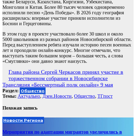
также Беларуси, Казахстана, Киргизии, Узбекистана,
Монголии и Китая. Более 80 тысяч человек одновременно
исполнили песню «День Победы». В 2026 году география
расширилась: впервые участие приняли исполнители из
Боснии и Герцеговины.
В этом году в проекте участвовало более 30 школ и около
5000 школьников из разных районов Новосибирской области.
Перед выступлением ребята изучали историю песен военных
лет и проходили онлайн‑конкурс. Многие отмечали, что
выступать таким большим хором – большая честь, а слова
«Смуглянки» они давно знают наизусть.
Навигация
Глава района Сергей Черкасов принял участие в
торжественном собрании в Новосибирске
по
Трансляция «Бессмертный полк онлайн» 9 мая
записям
Раздел:
Общество
Темы:
Актуально
,
Дзен.Новости
,
Общество
,
ТГпост
Похожая запись
Новости Региона
Мероприятия по адаптации мигрантов увеличились в