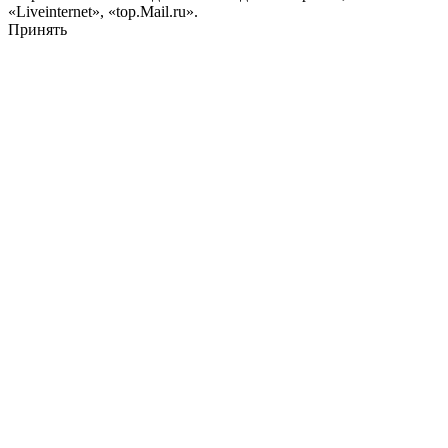
«Liveinternet», «top.Mail.ru».
Принять