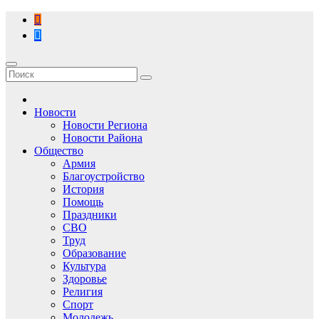
Перейти
к
содержимому
Новости
Новости Региона
Новости Района
Общество
Армия
Благоустройство
История
Помощь
Праздники
СВО
Труд
Образование
Культура
Здоровье
Религия
Спорт
Молодежь