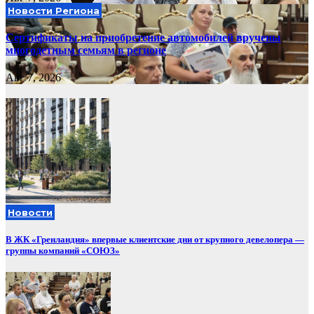
Новости Региона
Сертификаты на приобретение автомобилей вручены
многодетным семьям в регионе
Авг 7, 2026
Новости
В ЖК «Гренландия» впервые клиентские дни от крупного девелопера —
группы компаний «СОЮЗ»