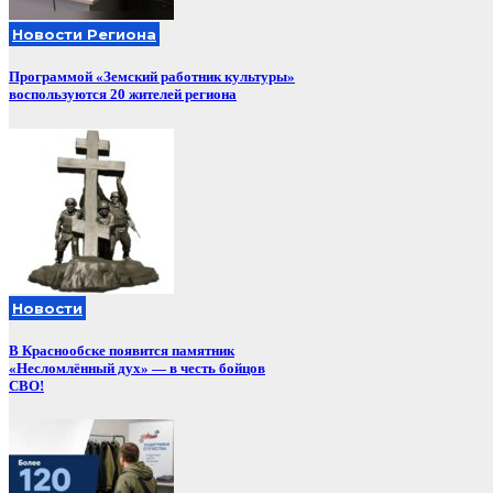
Новости Региона
Программой «Земский работник культуры»
воспользуются 20 жителей региона
Новости
В Краснообске появится памятник
«Несломлённый дух» — в честь бойцов
СВО!