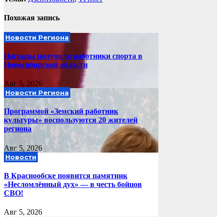
записям
Похожая запись
Новости Региона
Награды получили работники спорта в
Новосибирской области
Авг 5, 2026
Новости Региона
Программой «Земский работник
культуры» воспользуются 20 жителей
региона
Авг 5, 2026
Новости
В Краснообске появится памятник
«Несломлённый дух» — в честь бойцов
СВО!
Авг 5, 2026