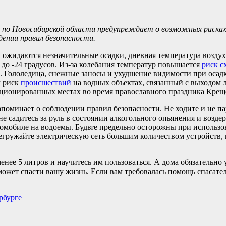
и по Новосибирской области предупреждает о возможных риска
ении правил безопасности.
жидаются незначительные осадки, дневная температура воздуха 
м до -24 градусов. Из-за колебания температур повышается
риск с
 Гололедица, снежные заносы и ухудшение видимости при осад
м риск
происшествий
на водных объектах, связанный с выходом 
кционированных местах во время православного праздника Крещ
поминает о соблюдении правил безопасности. Не ходите и не п
 садитесь за руль в состоянии алкогольного опьянения и возде
втомобиле на водоемы. Будьте предельно осторожны при использо
егружайте электрическую сеть большим количеством устройств,
енее 5 литров и научитесь им пользоваться. А дома обязательно
может спасти вашу жизнь. Если вам требовалась помощь спасате
рбурге