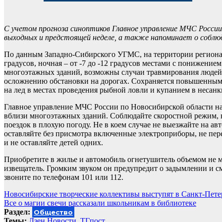
С учетом прогноза синоптиков Главное управление МЧС Росси
выходных и предстоящей неделе, а также напоминает о соблюд
По данным Западно-Сибирского УГМС, на территории региона о
градусов, ночная – от -7 до -12 градусов местами с понижение
многоэтажных зданий, возможны случаи травмирования людей.
осложнению обстановки на дорогах. Сохраняется повышенны
на лед в местах проведения рыбной ловли и купанием в несан
Главное управление МЧС России по Новосибирской области на
вблизи многоэтажных зданий. Соблюдайте скоростной режим, не
поездок в плохую погоду. Не в коем случае не выезжайте на а
оставляйте без присмотра включенные электроприборы, не пер
и не оставляйте детей одних.
Приобретите в жилье и автомобиль огнетушитель объемом не м
извещатель. Громким звуком он предупредит о задымлении и с
звоните по телефонам 101 или 112.
Навигация
Новосибирские творческие коллективы выступят в Санкт-Пете
Все о магии свечи рассказали школьникам в библиотеке
по
Раздел:
Общество
Темы:
Дзен.Новости
,
ТГпост