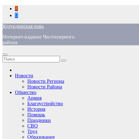
Перейти
к
содержимому
Кулундинская новь
Интернет-издание Чистоозерного
района
Новости
Новости Региона
Новости Района
Общество
Армия
Благоустройство
История
Помощь
Праздники
СВО
Труд
Образование