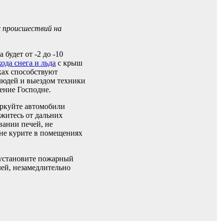
х происшествий на
будет от -2 до -10
хода снега и льда
с крыш
ках способствуют
людей и выездом техники
ение Господне.
аркуйте автомобили
ржитесь от дальних
вании печей, не
 не курите в помещениях
 установите пожарный
лей, незамедлительно