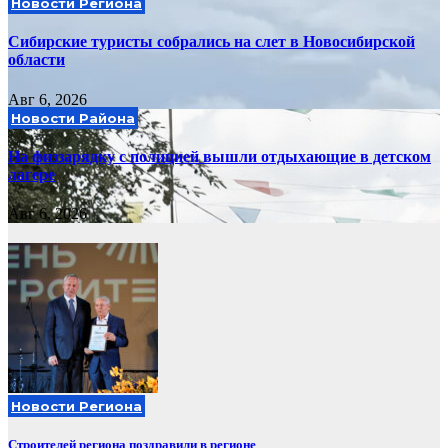
Новости Региона
Сибирские туристы собрались на слет в Новосибирской
области
Авг 6, 2026
Новости Района
На физзарядку с полицией вышли отдыхающие в детском
лагере
Авг 6, 2026
Новости Региона
Строителей региона поздравили в регионе