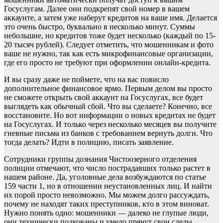
Госуслугам. Далее они подкрепят свой номер в вашем
аккаунте, а затем уже наберут кредитов на ваше имя. Делается
это очень быстро, буквально в несколько минут. Суммы
небольшие, но кредитов тоже будет несколько (каждый по 15-
20 тысяч рублей). Следует отметить, что мошенникам и фото
ваше не нужно, так как есть микрофинансовые организации,
где его просто не требуют при оформлении онлайн-кредита.
И вы сразу даже не поймете, что на вас повисло
дополнительное финансовое ярмо. Первым делом вы просто
не сможете открыть свой аккаунт на Госуслугах, все будет
выглядеть как обычный сбой. Что вы сделаете? Конечно, все
восстановите. Но вот информации о новых кредитах не будет
на Госуслугах. И только через несколько месяцев вы получите
гневные письма из банков с требованием вернуть долги. Что
тогда делать? Идти в полицию, писать заявление.
Сотрудники группы дознания Чистоозерного отделения
полиции отмечают, что число пострадавших только растет в
нашем районе. Да, уголовные дела возбуждаются по статье
159 части 1, но в отношении неустановленных лиц. И найти
их порой просто невозможно. Мы можем долго рассуждать,
почему не находят таких преступников, кто в этом виноват.
Нужно понять одно: мошенники — далеко не глупые люди,
они технически подкованы и умело прячут свои следы.