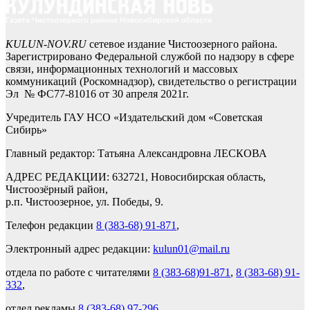
KULUN-NOV.RU
сетевое издание Чистоозерного района.
Зарегистрировано Федеральной службой по надзору в сфере
связи, информационных технологий и массовых
коммуникаций (Роскомнадзор), свидетельство о регистрации
Эл № ФС77-81016 от 30 апреля 2021г.
Учредитель ГАУ НСО «Издательский дом «Советская
Сибирь»
Главный редактор: Татьяна Александровна ЛЕСКОВА
АДРЕС РЕДАКЦИИ: 632721, Новосибирская область,
Чистоозёрный район,
р.п. Чистоозерное, ул. Победы, 9.
Телефон редакции
8 (383-68) 91-871
,
Электронный адрес редакции:
kulun01@mail.ru
отдела по работе с читателями
8 (383-68)91-871
,
8 (383-68) 91-
332
,
отдел рекламы
8 (383-68) 97-296
.