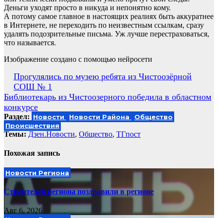
Деньги уходят просто в никуда и непонятно кому.
А потому самое главное в настоящих реалиях быть аккуратнее
в Интернете, не переходить по неизвестным ссылкам, сразу
удалять подозрительные письма. Уж лучше перестраховаться,
что называется.
Изображение создано с помощью нейросети
Навигация
Прогулялись по музею ребята из Чистоозёрной
СОШ № 1
по
Библиотекарь из Чистоозерного победила в областном
записям
конкурсе
Раздел:
Новости
Новости Района
Общество
Происшествия
Темы:
Дзен.Новости
,
Общество
,
ТГпост
Похожая запись
Новости Региона
Строителей региона поздравили в регионе
Авг 6, 2026