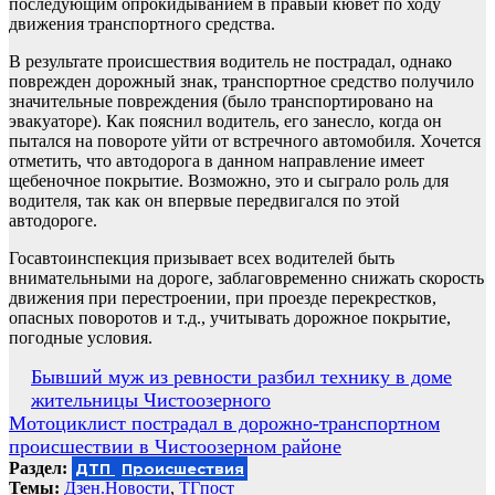
последующим опрокидыванием в правый кювет по ходу
движения транспортного средства.
В результате происшествия водитель не пострадал, однако
поврежден дорожный знак, транспортное средство получило
значительные повреждения (было транспортировано на
эвакуаторе). Как пояснил водитель, его занесло, когда он
пытался на повороте уйти от встречного автомобиля. Хочется
отметить, что автодорога в данном направление имеет
щебеночное покрытие. Возможно, это и сыграло роль для
водителя, так как он впервые передвигался по этой
автодороге.
Госавтоинспекция призывает всех водителей быть
внимательными на дороге, заблаговременно снижать скорость
движения при перестроении, при проезде перекрестков,
опасных поворотов и т.д., учитывать дорожное покрытие,
погодные условия.
Навигация
Бывший муж из ревности разбил технику в доме
жительницы Чистоозерного
по
Мотоциклист пострадал в дорожно-транспортном
записям
происшествии в Чистоозерном районе
Раздел:
ДТП
Происшествия
Темы:
Дзен.Новости
,
ТГпост