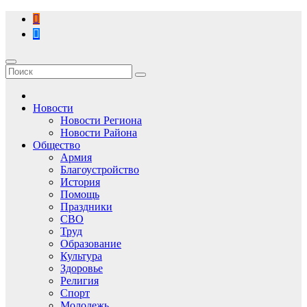
Перейти
к
содержимому
Новости
Новости Региона
Новости Района
Общество
Армия
Благоустройство
История
Помощь
Праздники
СВО
Труд
Образование
Культура
Здоровье
Религия
Спорт
Молодежь