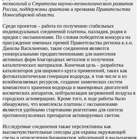
технологий и Стратегии научно-технологического развития
России, поддержаны грантами и премиями Правительства
Новосибирской области.
Среди проектов – работа по получению стабильных
индивидуальных соединений платины, палладия, родия и
иридия с оксоанионами. По словам победителя конкурса на
присуждение именных премий Правительства региона к.х.н.
Данилы Васильченко, такие соединения являются
универсальными предшественниками для нанесения
активных форм благородных металлов и получения
каталитических материалов. Конечная цель – разработка
катализаторов для широкого круга применений, таких как
фотокаталитическая генерация водорода, в том числе и из
возобновляемых ресурсов, создание химических систем
компактного хранения водорода и маневровых двигателей
космических аппаратов, нейтрализация загрязнений воздуха в
городских агломерациях. Кроме того, в ходе работы было
обнаружено, что комплексы платины с оксоанионами
являются удобными стартовыми реагентами для синтеза
противоопухолевых препаратов активируемых светом.
Исследуемые соединения также перспективны как
высокочувствительные сенсоры для охраны окружающей
среды и определения биомаркеров заболеваний в выдыхаемом