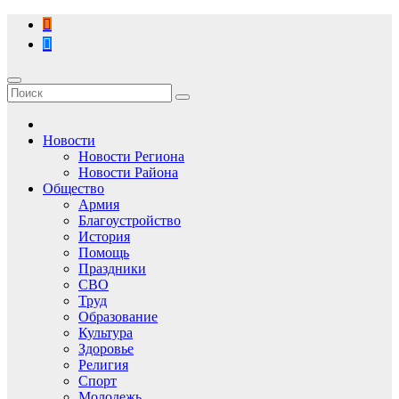
Перейти
к
содержимому
Новости
Новости Региона
Новости Района
Общество
Армия
Благоустройство
История
Помощь
Праздники
СВО
Труд
Образование
Культура
Здоровье
Религия
Спорт
Молодежь