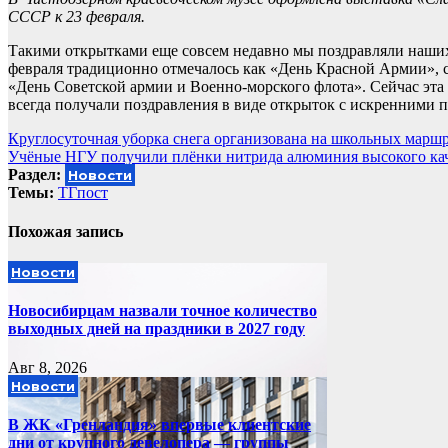
СССР к 23 февраля.
Такими открытками еще совсем недавно мы поздравляли наших
февраля традиционно отмечалось как «День Красной Армии», с 
«День Советской армии и Военно-морского флота». Сейчас эта
всегда получали поздравления в виде открыток с искренними 
Навигация
Круглосуточная уборка снега организована на школьных маршр
Учёные НГУ получили плёнки нитрида алюминия высокого каче
по
Раздел:
Новости
записям
Темы:
ТГпост
Похожая запись
Новости
Новосибирцам назвали точное количество
выходных дней на праздники в 2027 году
Авг 8, 2026
Новости
В ЖК «Гренландия» впервые клиентские
дни от крупного девелопера — группы