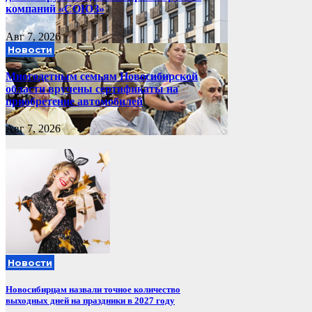
компаний «СОЮЗ»
Авг 7, 2026
Новости
Многодетным семьям Новосибирской
области вручены сертификаты на
приобретение автомобилей
Авг 7, 2026
Новости
Новосибирцам назвали точное количество
выходных дней на праздники в 2027 году