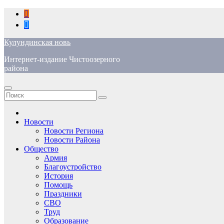
Перейти
к
содержимому
Кулундинская новь
Интернет-издание Чистоозерного
района
Новости
Новости Региона
Новости Района
Общество
Армия
Благоустройство
История
Помощь
Праздники
СВО
Труд
Образование