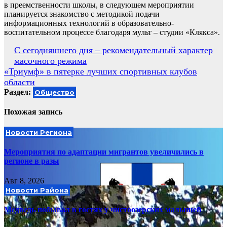
в преемственности школы, в следующем мероприятии
планируется знакомство с методикой подачи
информационных технологий в образовательно-
воспитательном процессе благодаря мульт – студии «Клякса».
Навигация
С сегодняшнего дня – рекомендательный характер
масочного режима
по
«Триумф» в пятерке лучших спортивных клубов
записям
области
Раздел:
Общество
Похожая запись
Новости Региона
Мероприятия по адаптации мигрантов увеличились в
регионе в разы
Авг 8, 2026
Новости Района
Медведь побывал в гостях у чистоозерских малышей