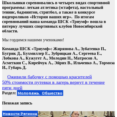
Школьники соревновались в четырех видах спортивной
программы: легкая атлетика (эстафета), настольный
теннис, бадминтон, стритбол, а также в конкурсе
видеороликов «История наших игр». По итогам
соревнований наша команда ШСК «Триумф» вошла в
пятерку лучших спортивных клубов Новосибирской
области.
Мы гордимся нашими учениками!
Команда ШСК «Триумф»: Жирянова А., Зубатенко П.,
Бугрик Д., Бухмиллер Е., Зубрицкая А., Сергеева Е.,
Лобкова А., Кужугет А., Молодин Н., Матросов А,
Асметкин С., Кирейчук А., Эйрих В., Ильченко А., Тормоза
И., Губарь Д.
Навигация
Оживили бабочку с помощью красителей
50% стоимости путевки в лагерь вернут в течение
по
пяти дней
записям
Раздел:
Молодежь
Общество
Похожая запись
Новости Региона