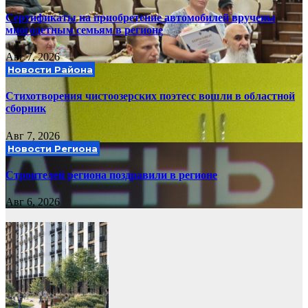
Сертификаты на приобретение автомобилей вручены
многодетным семьям в регионе
Авг 7, 2026
Новости Района
Стихотворения чистоозерских поэтесс вошли в областной
сборник
Авг 7, 2026
Новости Региона
Строителей региона поздравили в регионе
Авг 6, 2026