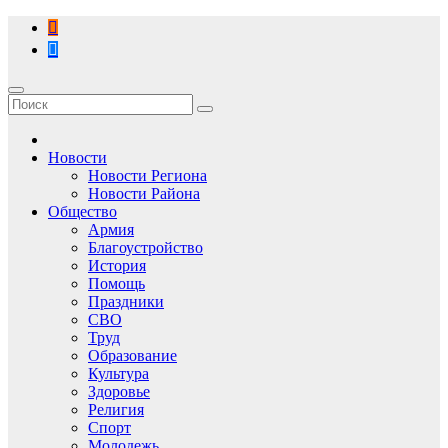
Перейти
к
содержимому
Новости
Новости Региона
Новости Района
Общество
Армия
Благоустройство
История
Помощь
Праздники
СВО
Труд
Образование
Культура
Здоровье
Религия
Спорт
Молодежь