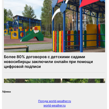
Афиша
Погода world-weather.ru
world-weather.ru