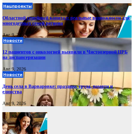
Нацпроекты
Областной семейный капитал: реальные возможности для
многодетных семей региона
Авг 9, 2026
Новости
12 пациентов с онкологией выявили в Чистоозерной ЦРБ
на диспансеризации
Авг 9, 2026
Новости
День села в Варваровке: праздник труда, памяти и
единства
Авг 9, 2026