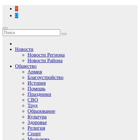
Перейти
к
содержимому
Новости
Новости Региона
Новости Района
Общество
Армия
Благоустройство
История
Помощь
Праздники
СВО
Труд
Образование
Культура
Здоровье
Религия
Спорт
Молодежь