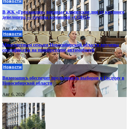
Новости
В ЖК «Гренландия» впервые клиентские дни от крупного
девелопера — группы компаний «СОЮЗ»
Авг 7, 2026
Новости
Многодетным семьям Новосибирской области вручены
сертификаты на приобретение автомобилей
Авг 7, 2026
Новости
Видеозапись обеспечит прозрачность выборов в Госдуму в
Новосибирской области
Авг 6, 2026