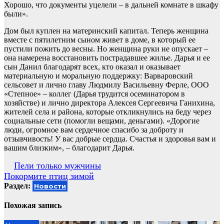
Хорошо, что документы уцелели – в дальней комнате в шкафу
были».
Дом был куплен на материнский капитал. Теперь женщина
вместе с пятилетним сыном живет в доме, в который ее
пустили пожить до весны. Но женщина руки не опускает –
она намерена восстановить пострадавшее жилье. Дарья и ее
сын Данил благодарят всех, кто оказал и оказывает
материальную и моральную поддержку: Варваровский
сельсовет и лично главу Людмилу Васильевну Ферле, ООО
«Степное» – коллег (Дарья трудится осеминатором в
хозяйстве) и лично директора Алексея Сергеевича Ганихина,
жителей села и района, которые откликнулись на беду через
социальные сети (помогли вещами, деньгами). «Дорогие
люди, огромное вам сердечное спасибо за доброту и
отзывчивость! У вас добрые сердца. Счастья и здоровья вам и
вашим близким», – благодарит Дарья.
Навигация
Пели только мужчины
Покормите птиц зимой
по
Раздел:
Новости
записям
Похожая запись