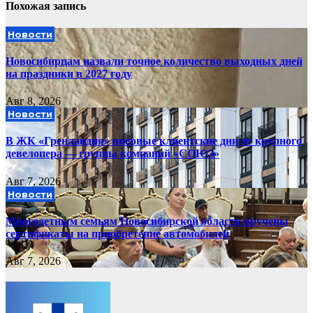
Похожая запись
Новости
Новосибирцам назвали точное количество выходных дней
на праздники в 2027 году
Авг 8, 2026
Новости
В ЖК «Гренландия» впервые клиентские дни от крупного
девелопера — группы компаний «СОЮЗ»
Авг 7, 2026
Новости
Многодетным семьям Новосибирской области вручены
сертификаты на приобретение автомобилей
Авг 7, 2026