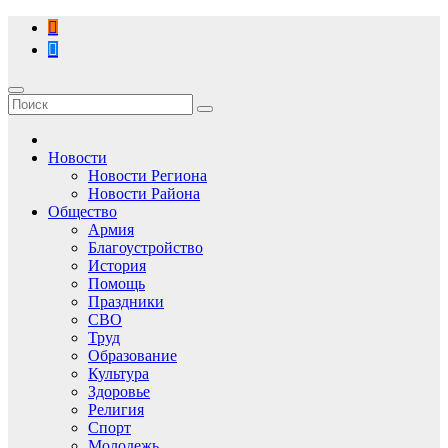
Перейти
к
содержимому
Новости
Новости Региона
Новости Района
Общество
Армия
Благоустройство
История
Помощь
Праздники
СВО
Труд
Образование
Культура
Здоровье
Религия
Спорт
Молодежь