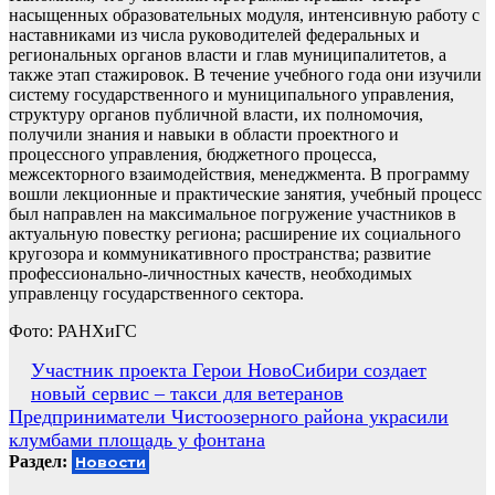
насыщенных образовательных модуля, интенсивную работу с
наставниками из числа руководителей федеральных и
региональных органов власти и глав муниципалитетов, а
также этап стажировок. В течение учебного года они изучили
систему государственного и муниципального управления,
структуру органов публичной власти, их полномочия,
получили знания и навыки в области проектного и
процессного управления, бюджетного процесса,
межсекторного взаимодействия, менеджмента. В программу
вошли лекционные и практические занятия, учебный процесс
был направлен на максимальное погружение участников в
актуальную повестку региона; расширение их социального
кругозора и коммуникативного пространства; развитие
профессионально-личностных качеств, необходимых
управленцу государственного сектора.
Фото: РАНХиГС
Навигация
Участник проекта Герои НовоСибири создает
новый сервис – такси для ветеранов
по
Предприниматели Чистоозерного района украсили
записям
клумбами площадь у фонтана
Раздел:
Новости