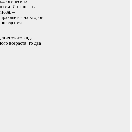
нкологических
близка. И шансы на
нова. –
аправляется на второй
проведения
дения этого вида
го возраста, то два