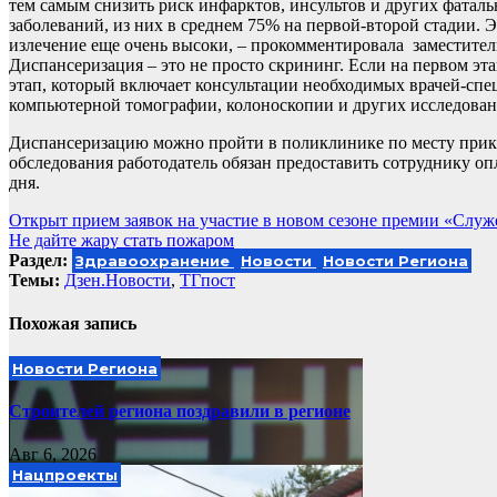
тем самым снизить риск инфарктов, инсультов и других фатал
заболеваний, из них в среднем 75% на первой-второй стадии. Э
излечение еще очень высоки, – прокомментировала заместител
Диспансеризация – это не просто скрининг. Если на первом эта
этап, который включает консультации необходимых врачей-спе
компьютерной томографии, колоноскопии и других исследован
Диспансеризацию можно пройти в поликлинике по месту прикрепл
обследования работодатель обязан предоставить сотруднику оп
дня.
Навигация
Открыт прием заявок на участие в новом сезоне премии «Слу
Не дайте жару стать пожаром
по
Раздел:
Здравоохранение
Новости
Новости Региона
записям
Темы:
Дзен.Новости
,
ТГпост
Похожая запись
Новости Региона
Строителей региона поздравили в регионе
Авг 6, 2026
Нацпроекты