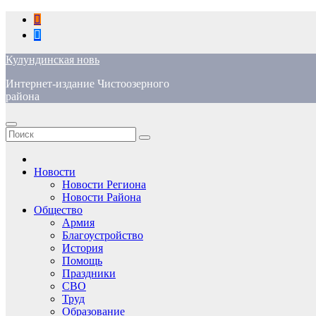
Перейти
к
содержимому
Кулундинская новь
Интернет-издание Чистоозерного
района
Новости
Новости Региона
Новости Района
Общество
Армия
Благоустройство
История
Помощь
Праздники
СВО
Труд
Образование