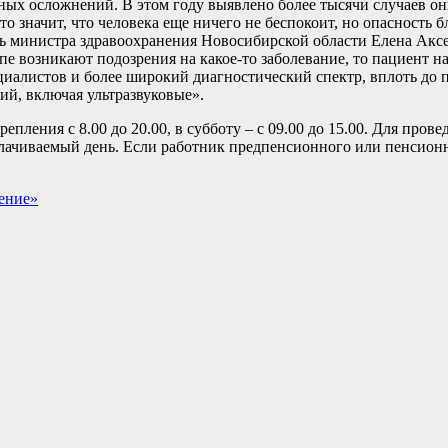
ьных осложнений. В этом году выявлено более тысячи случаев о
то значит, что человека еще ничего не беспокоит, но опасность 
ь министра здравоохранения Новосибирской области Елена Аксе
пе возникают подозрения на какое-то заболевание, то пациент н
циалистов и более широкий диагностический спектр, вплоть до 
ий, включая ультразвуковые».
ения с 8.00 до 20.00, в субботу – с 09.00 до 15.00. Для прове
лачиваемый день. Если работник предпенсионного или пенсионно
жение»