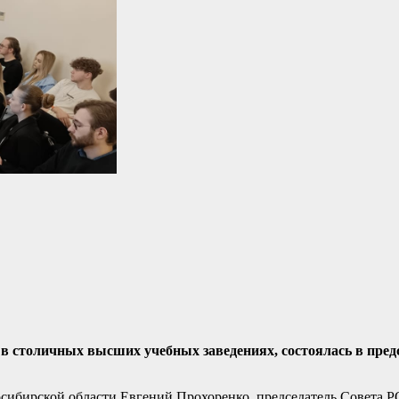
 в столичных высших учебных заведениях, состоялась в пред
осибирской области Евгений Прохоренко, председатель Совета 