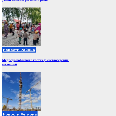
Новости Района
Медведь побывал в гостях у чистоозерских
малышей
Новости Региона