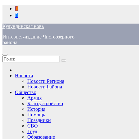
Перейти
к
содержимому
Кулундинская новь
Интернет-издание Чистоозерного
района
Новости
Новости Региона
Новости Района
Общество
Армия
Благоустройство
История
Помощь
Праздники
СВО
Труд
Образование