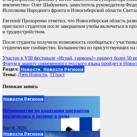
землячество» Олег Шабуневич, заместитель руководителя Феде
Исполкома Народного фронта в Новосибирской области Светл
Евгений Прохоренко отметил, что Новосибирская область разв
пригласил студентов после завершения учебы включаться в пр
и трудоустройством.
После студенты получили возможность пообщаться с участника
студенческое сообщество. Большинство из присутствующих на 
Навигация
Участие в VIII фестивале «Играй, гармонь!» примут более 50 
Форум в защиту современного русского языка пройдет в Новос
по
Раздел:
Новости
Новости Региона
записям
Темы:
Дзен.Новости
,
ТГпост
Похожая запись
Новости Региона
Мероприятия по адаптации мигрантов
увеличились в регионе в разы
Авг 8, 2026
Новости Региона