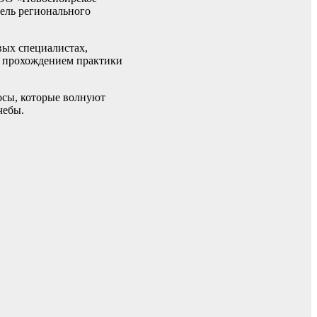
ель регионального
вых специалистах,
с прохождением практики
осы, которые волнуют
чебы.