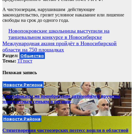
А чистоозерцам, нарушившим действующее
законодательство, грозит условное наказание или лишение
свободы на срок до одного года.
Навигация
Новопокровские школьницы выступили на
танцевальном конкурсе в Новосибирске
по
Международная акция пройдёт в Новосибирской
записям
области на 750 площадках
Раздел:
Общество
Темы:
ТГпост
Похожая запись
Новости Региона
Сертификаты на приобретение автомобилей вручены
многодетным семьям в регионе
Авг 7, 2026
Новости Района
Стихотворения чистоозерских поэтесс вошли в областной