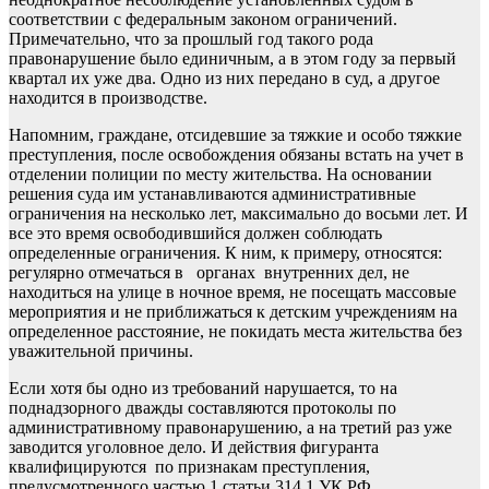
соответствии с федеральным законом ограничений.
Примечательно, что за прошлый год такого рода
правонарушение было единичным, а в этом году за первый
квартал их уже два. Одно из них передано в суд, а другое
находится в производстве.
Напомним, граждане, отсидевшие за тяжкие и особо тяжкие
преступления, после освобождения обязаны встать на учет в
отделении полиции по месту жительства. На основании
решения суда им устанавливаются административные
ограничения на несколько лет, максимально до восьми лет. И
все это время освободившийся должен соблюдать
определенные ограничения. К ним, к примеру, относятся:
регулярно отмечаться в органах внутренних дел, не
находиться на улице в ночное время, не посещать массовые
мероприятия и не приближаться к детским учреждениям на
определенное расстояние, не покидать места жительства без
уважительной причины.
Если хотя бы одно из требований нарушается, то на
поднадзорного дважды составляются протоколы по
административному правонарушению, а на третий раз уже
заводится уголовное дело. И действия фигуранта
квалифицируются по признакам преступления,
предусмотренного частью 1 статьи 314.1 УК РФ.