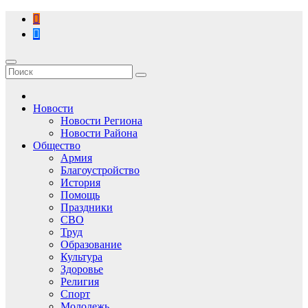
Перейти
к
содержимому
Новости
Новости Региона
Новости Района
Общество
Армия
Благоустройство
История
Помощь
Праздники
СВО
Труд
Образование
Культура
Здоровье
Религия
Спорт
Молодежь