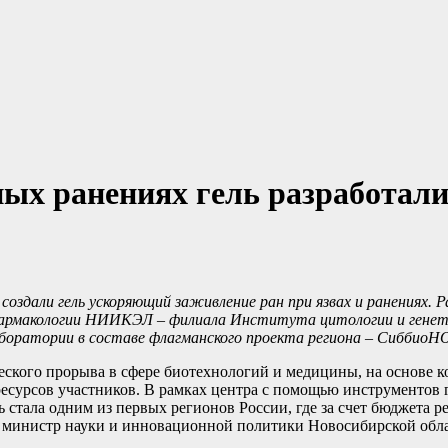
ых ранениях гель разработали
оздали гель ускоряющий заживление ран при язвах и ранениях. Р
фармакологии НИИКЭЛ – филиала Института цитологии и гене
аборатории в составе флагманского проекта региона – СиббиоН
ского прорыва в сфере биотехнологий и медицины, на основе 
есурсов участников. В рамках центра с помощью инструментов
 стала одним из первых регионов России, где за счет бюджета р
 министр науки и инновационной политики Новосибирской обл