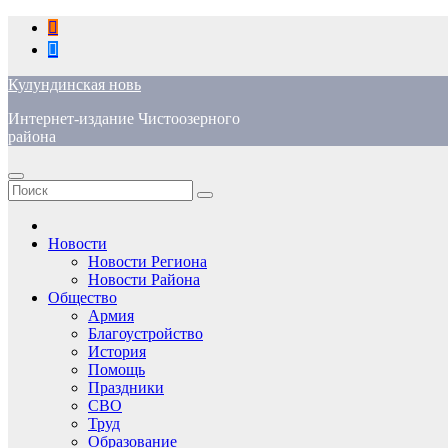
Перейти
к
содержимому
Кулундинская новь
Интернет-издание Чистоозерного
района
Новости
Новости Региона
Новости Района
Общество
Армия
Благоустройство
История
Помощь
Праздники
СВО
Труд
Образование