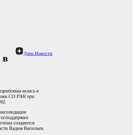
Дзен.Новости
 в
азработка велась в
тики СО РАН при
ОЦ.
консолидации
 господдержки
егиона создаются
асти Вадим Васильев.