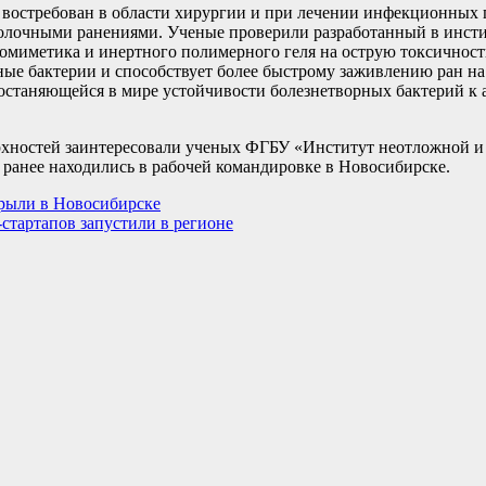
востребован в области хирургии и при лечении инфекционных 
колочными ранениями. Ученые проверили разработанный в инст
домиметика и инертного полимерного геля на острую токсичност
ные бактерии и способствует более быстрому заживлению ран на 
ростаняющейся в мире устойчивости болезнетворных бактерий к
хностей заинтересовали ученых ФГБУ «Институт неотложной и
е ранее находились в рабочей командировке в Новосибирске.
рыли в Новосибирске
тартапов запустили в регионе