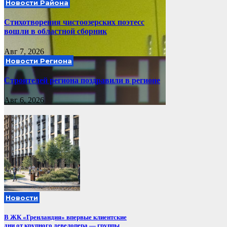
Новости Района
Стихотворения чистоозерских поэтесс
вошли в областной сборник
Авг 7, 2026
Новости Региона
Строителей региона поздравили в регионе
Авг 6, 2026
Новости
В ЖК «Гренландия» впервые клиентские
дни от крупного девелопера — группы