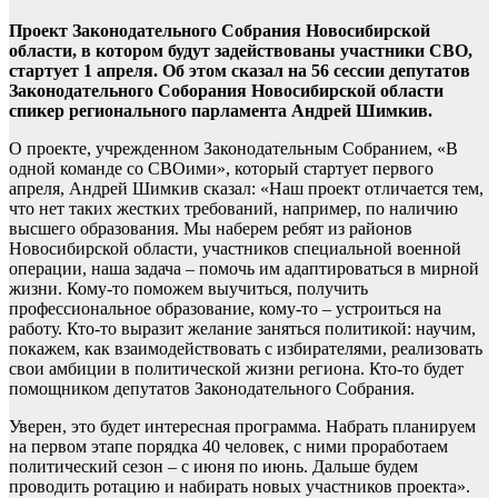
Проект Законодательного Собрания Новосибирской
области, в котором будут задействованы участники СВО,
стартует 1 апреля. Об этом сказал на 56 сессии депутатов
Законодательного Соборания Новосибирской области
спикер регионального парламента Андрей Шимкив.
О проекте, учрежденном Законодательным Собранием, «В
одной команде со СВОими», который стартует первого
апреля, Андрей Шимкив сказал: «Наш проект отличается тем,
что нет таких жестких требований, например, по наличию
высшего образования. Мы наберем ребят из районов
Новосибирской области, участников специальной военной
операции, наша задача – помочь им адаптироваться в мирной
жизни. Кому-то поможем выучиться, получить
профессиональное образование, кому-то – устроиться на
работу. Кто-то выразит желание заняться политикой: научим,
покажем, как взаимодействовать с избирателями, реализовать
свои амбиции в политической жизни региона. Кто-то будет
помощником депутатов Законодательного Собрания.
Уверен, это будет интересная программа. Набрать планируем
на первом этапе порядка 40 человек, с ними проработаем
политический сезон – с июня по июнь. Дальше будем
проводить ротацию и набирать новых участников проекта».