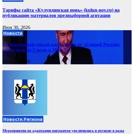
Тарифы сайта «Кулундинская новь» (kulun-nov.ru) на
публикацию материалов предвыборной агитации
Июн 30, 2026
Новости
Региональный список кандидатов от «Единой России»
утвердили на Съезде в Москве
Июн 29, 2026
Новости Региона
Мероприятия по адаптации мигрантов увеличились в регионе в разы