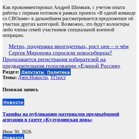
Как прокомментировал Андрей Шимкив, с учетом опыта
работы с первым потоком в рамках проекта «В одной команде
со СВОими» в дальнейшем рассматривается предложение об
участии других категорий. Возможно, это будут волонтеры
либо члены семей участников специальной военной
операции.
Навигация
Метро, поддержка многодетных, рост цен – о чём
Сергея Миронова спросили новосибирцы?
по
Продолжается регистрация избирателей на
записям
предварительном голосовании «Единой России»
Раздел:
Депутаты
Политика
Темы:
Дзен.Новости
,
ТГпост
Похожая запись
Новости
Тарифы на публикацию материалов предвыборной
агитации в газете «Кулундинская новь»
Июн 30, 2026
Новости