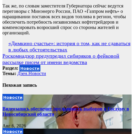
Так же, по словам заместителя Губернатора сейчас ведутся
переговоры с Минэнерго России, ПАО «Газпром нефть» о
наращивании поставок всех видов топлива в регион, чтобы
обеспечить потребность независимых нефтетрейдеров и
компенсировать возросший спрос со стороны жителей и
организаций.
Навигация
«Димкино счастье»: история о том, как не сдаваться
в любых обстоятельствах
по
Роскомнадзор предупредил сибиряков о фейковой
записям
рассылке писем от имени ведомства
Раздел:
Новости
Темы:
Дзен.Новости
Похожая запись
Новости
Видеозапись обеспечит прозрачность выборов в Госдуму в
Новосибирской области
Авг 6, 2026
Новости