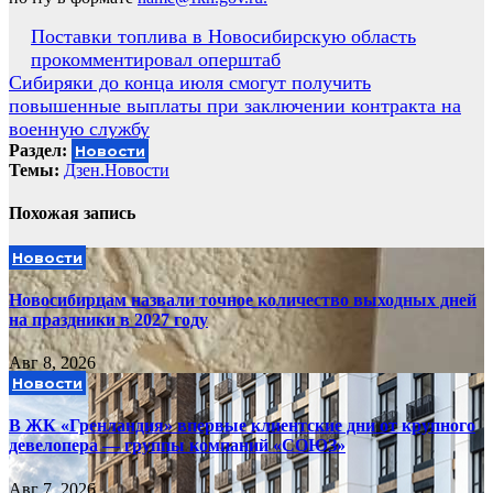
Навигация
Поставки топлива в Новосибирскую область
прокомментировал оперштаб
по
Сибиряки до конца июля смогут получить
записям
повышенные выплаты при заключении контракта на
военную службу
Раздел:
Новости
Темы:
Дзен.Новости
Похожая запись
Новости
Новосибирцам назвали точное количество выходных дней
на праздники в 2027 году
Авг 8, 2026
Новости
В ЖК «Гренландия» впервые клиентские дни от крупного
девелопера — группы компаний «СОЮЗ»
Авг 7, 2026