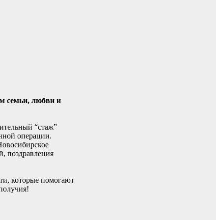
м семьи, любви и
чительный “стаж”
нной операции.
Новосибирское
й, поздравления
ти, которые помогают
получия!