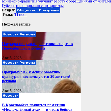
Навигация
Минэкономразвития улучшит работу с обращениями от жителе
Губернатор поздравил с праздником
по
Раздел:
Общество
Праздники
записям
Темы:
ТГпост
Похожая запись
Новости Региона
Награды получили работники спорта в
Новосибирской области
Авг 5, 2026
Новости Региона
Программой «Земский работник
культуры» воспользуются 20 жителей
региона
Авг 5, 2026
Новости
В Краснообске появится памятник
«Несломлённый дух» — в честь бойцов