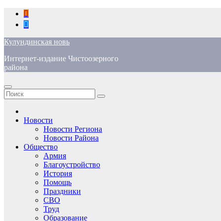
Перейти
к
содержимому
Кулундинская новь
Интернет-издание Чистоозерного
района
Новости
Новости Региона
Новости Района
Общество
Армия
Благоустройство
История
Помощь
Праздники
СВО
Труд
Образование