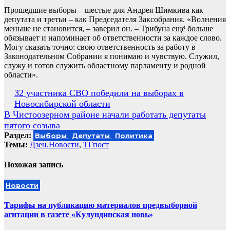
Прошедшие выборы – шестые для Андрея Шимкива как
депутата и третьи – как Председателя Заксобрания. «Волнения
меньше не становится, – заверил он. – Трибуна ещё больше
обязывает и напоминает об ответственности за каждое слово.
Могу сказать точно: свою ответственность за работу в
Законодательном Собрании я понимаю и чувствую. Служил,
служу и готов служить областному парламенту и родной
области».
Навигация
32 участника СВО победили на выборах в
Новосибирской области
по
В Чистоозерном районе начали работать депутаты
записям
пятого созыва
Раздел:
Выборы
Депутаты
Политика
Темы:
Дзен.Новости
,
ТГпост
Похожая запись
Новости
Тарифы на публикацию материалов предвыборной
агитации в газете «Кулундинская новь»