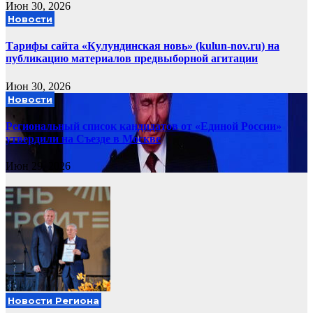
Июн 30, 2026
Новости
Тарифы сайта «Кулундинская новь» (kulun-nov.ru) на
публикацию материалов предвыборной агитации
Июн 30, 2026
Новости
Региональный список кандидатов от «Единой России»
утвердили на Съезде в Москве
Июн 29, 2026
Новости Региона