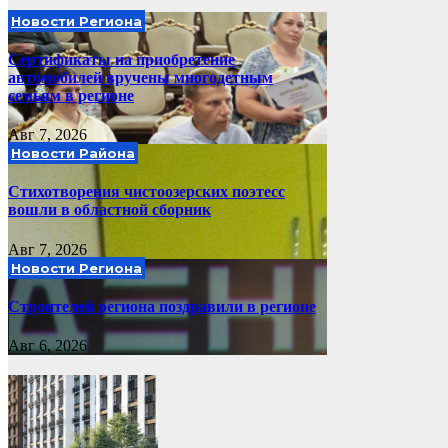
Новости Региона
Сертификаты на приобретение
автомобилей вручены многодетным
семьям в регионе
Авг 7, 2026
Новости Района
Стихотворения чистоозерских поэтесс
вошли в областной сборник
Авг 7, 2026
Новости Региона
Строителей региона поздравили в регионе
Авг 6, 2026