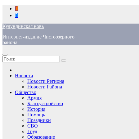
Перейти
к
содержимому
Кулундинская новь
Интернет-издание Чистоозерного
района
Новости
Новости Региона
Новости Района
Общество
Армия
Благоустройство
История
Помощь
Праздники
СВО
Труд
Образование