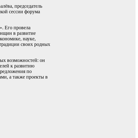
алёва, председатель
ской сессии форума
». Его провела
енщин в развитие
кономике, науке,
 традиции своих родных
вых возможностей: он
елей к развитию
предложения по
ми, а также проекты в