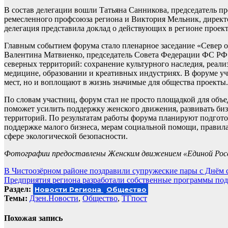
В состав делегации вошли Татьяна Санникова, председатель п
ремесленного профсоюза региона и Виктория Мельник, директ
делегация представила доклад о действующих в регионе проек
Главным событием форума стало пленарное заседание «Север о
Валентина Матвиенко, председатель Совета Федерации ФС РФ.
северных территорий: сохранение культурного наследия, реали
медицине, образовании и креативных индустриях. В форуме уч
мест, но и воплощают в жизнь значимые для общества проекты.
По словам участниц, форум стал не просто площадкой для объ
поможет усилить поддержку женского движения, развивать биз
территорий. По результатам работы форума планируют подгото
поддержке малого бизнеса, мерам социальной помощи, правил
сфере экологической безопасности.
Фотографии предоставлены Женским движением «Единой Росс
Навигация
В Чистоозёрном районе поздравили супружеские пары с Днём 
Предприятия региона разработали собственные программы под
по
Раздел:
Новости Региона
Общество
записям
Темы:
Дзен.Новости
,
Общество
,
ТГпост
Похожая запись