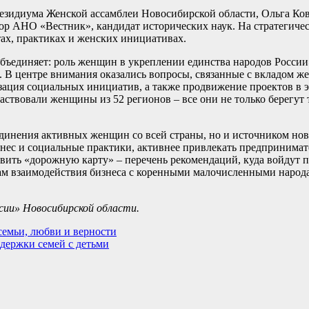
резидиума Женской ассамблеи Новосибирской области, Ольга Ков
ор АНО «Вестник», кандидат исторических наук. На стратегиче
тах, практиках и женских инициативах.
бъединяет: роль женщин в укреплении единства народов России
 В центре внимания оказались вопросы, связанные с вкладом ж
зация социальных инициатив, а также продвижение проектов в э
аствовали женщины из 52 регионов – все они не только берегут
единения активных женщин со всей страны, но и источником но
нес и социальные практики, активнее привлекать предпринимат
вить «дорожную карту» – перечень рекомендаций, куда войдут 
ам взаимодействия бизнеса с коренными малочисленными народа
ии» Новосибирской области.
семьи, любви и верности
держки семей с детьми