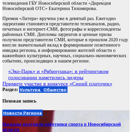
телевидения ГБУ Новосибирской области «Дирекция
Новосибирской ОТС» Екатерина Тихомирова.
Премия «Литера» вручена уже в девятый раз. Ежегодно
лауреатами становятся представители телеканалов, радио,
печатных и интернет-СМИ, фотографы и корреспонденты
районных СМИ. Дипломы лауреатов и ценные призы
получили представители СМИ, которые в прошлом 2020 году
внесли значительный вклад в формирование позитивного
имиджа региона, в информирование жителей области о
важнейших культурных, научных, социально-экономических
событиях, происходящих в нашем регионе.
Навигация
«Эко-Парк» и «Рябинушка»: в рейтинговом
голосовании наметились лидеры
по
Примите участие в конкурсе «Синий платочек»
записям
Раздел:
Культура
Общество
Похожая запись
Новости Региона
Награды получили работники спорта в Новосибирской
области