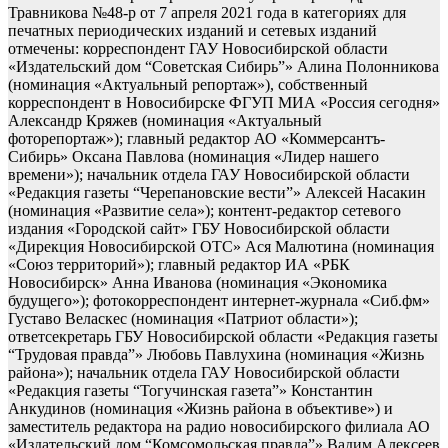
Травникова №48-р от 7 апреля 2021 года в категориях для
печатных периодических изданий и сетевых изданий
отмечены: корреспондент ГАУ Новосибирской области
«Издательский дом “Советская Сибирь”» Алина Полонникова
(номинация «Актуальный репортаж»), собственный
корреспондент в Новосибирске ФГУП МИА «Россия сегодня»
Александр Кряжев (номинация «Актуальный
фоторепортаж»); главный редактор АО «Коммерсантъ-
Сибирь» Оксана Павлова (номинация «Лидер нашего
времени»); начальник отдела ГАУ Новосибирской области
«Редакция газеты “Черепановские вести”» Алексей Насакин
(номинация «Развитие села»); контент-редактор сетевого
издания «Городской сайт» ГБУ Новосибирской области
«Дирекция Новосибирской ОТС» Ася Малютина (номинация
«Союз территорий»); главный редактор ИА «РБК
Новосибирск» Анна Иванова (номинация «Экономика
будущего»); фотокорреспондент интернет-журнала «Сиб.фм»
Густаво Веласкес (номинация «Патриот области»);
ответсекретарь ГБУ Новосибирской области «Редакция газеты
“Трудовая правда”» Любовь Павлухина (номинация «Жизнь
района»); начальник отдела ГАУ Новосибирской области
«Редакция газеты “Тогучинская газета”» Константин
Анкудинов (номинация «Жизнь района в объективе») и
заместитель редактора на радио новосибирского филиала АО
«Издательский дом “Комсомольская правда”» Вадим Алексеев