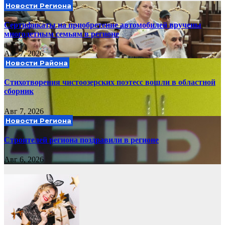
Новости Региона
Сертификаты на приобретение автомобилей вручены
многодетным семьям в регионе
Авг 7, 2026
Новости Района
Стихотворения чистоозерских поэтесс вошли в областной
сборник
Авг 7, 2026
Новости Региона
Строителей региона поздравили в регионе
Авг 6, 2026