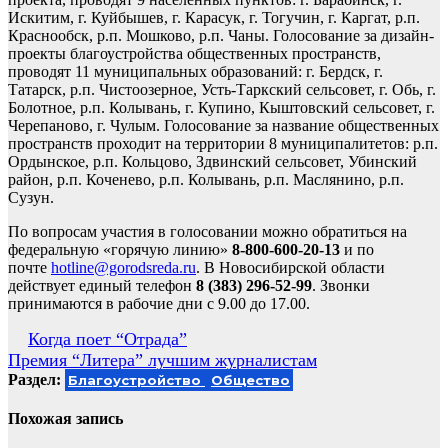
Искитим, г. Куйбышев, г. Карасук, г. Тогучин, г. Каргат, р.п.
Краснообск, р.п. Мошково, р.п. Чаны. Голосование за дизайн-
проекты благоустройства общественных пространств,
проводят 11 муниципальных образований: г. Бердск, г.
Татарск, р.п. Чистоозерное, Усть-Таркский сельсовет, г. Обь, г.
Болотное, р.п. Колывань, г. Купино, Кыштовский сельсовет, г.
Черепаново, г. Чулым. Голосование за название общественных
пространств проходит на территории 8 муниципалитетов: р.п.
Ордынское, р.п. Кольцово, Здвинский сельсовет, Убинский
район, р.п. Коченево, р.п. Колывань, р.п. Маслянино, р.п.
Сузун.
По вопросам участия в голосовании можно обратиться на
федеральную «горячую линию»
8-800-600-20-13
и по
почте
hotline@gorodsreda.ru
. В Новосибирской области
действует единый телефон
8 (383) 296-52-99
. Звонки
принимаются в рабочие дни с 9.00 до 17.00.
Навигация
Когда поет “Отрада”
Премия “Литера” лучшим журналистам
по
Раздел:
Благоустройство
Общество
записям
Похожая запись