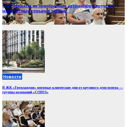
Сертификаты на приобретение автомобилей вручены
многодетным семьям в регионе
Авг 7, 2026
Новости
В ЖК «Гренландия» впервые клиентские дни от крупного девелопера —
группы компаний «СОЮЗ»