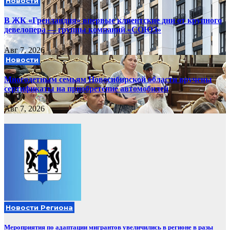
Новости
В ЖК «Гренландия» впервые клиентские дни от крупного
девелопера — группы компаний «СОЮЗ»
Авг 7, 2026
Новости
Многодетным семьям Новосибирской области вручены
сертификаты на приобретение автомобилей
Авг 7, 2026
Новости Региона
Мероприятия по адаптации мигрантов увеличились в регионе в разы