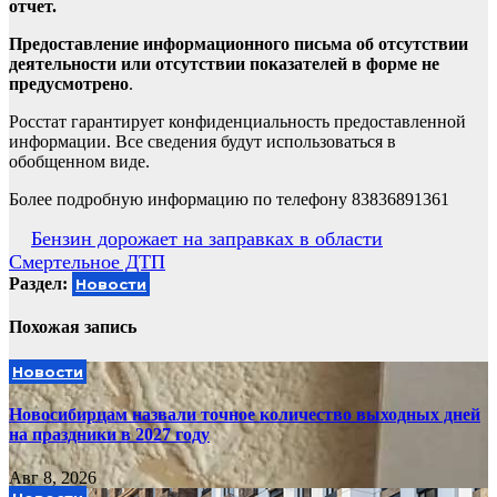
отчет.
Предоставление информационного письма об отсутствии
деятельности или отсутствии показателей в форме не
предусмотрено
.
Росстат гарантирует конфиденциальность предоставленной
информации. Все сведения будут использоваться в
обобщенном виде.
Более подробную информацию по телефону 83836891361
Навигация
Бензин дорожает на заправках в области
Смертельное ДТП
по
Раздел:
Новости
записям
Похожая запись
Новости
Новосибирцам назвали точное количество выходных дней
на праздники в 2027 году
Авг 8, 2026