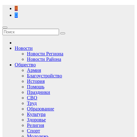
Перейти
к
содержимому
Новости
Новости Региона
Новости Района
Общество
Армия
Благоустройство
История
Помощь
Праздники
СВО
Труд
Образование
Культура
Здоровье
Религия
Спорт
Молодежь