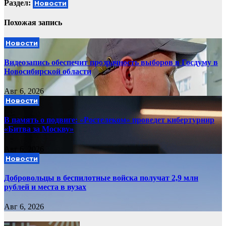
Раздел:
Новости
записям
Похожая запись
Новости
Видеозапись обеспечит прозрачность выборов в Госдуму в
Новосибирской области
Авг 6, 2026
Новости
В память о подвиге: «Ростелеком» проведет кибертурнир
«Битва за Москву»
Авг 6, 2026
Новости
Добровольцы в беспилотные войска получат 2,9 млн
рублей и места в вузах
Авг 6, 2026