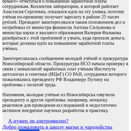
бумаге» отчитаться о повышении заработной платы
сотрудникам. Коллектив лаборатории, в которой работает
Анастасия Сергеевна, отказался идти на эту уловку, поэтому
учёная по-прежнему получает зарплату в районе 25 тысяч
рублей. Президент заинтересовался таким положением дел и
потребовал от министра финансов Антона Силуанова и
министра науки и высшего образования Валерия Фалькова
разобраться с этой проблемой и узнать, куда пропали деньги,
которые должны идти на повышение заработной платы
учёных.
Заинтересовалась сообщением молодой учёной и прокуратура
Новосибирской области. Прокуратура НСО начала проверку в
связи с невыплатой заработных плат учёным Института
цитологии и генетики (ИЦиГ) СО РАН, сотрудники которого
пожаловались президенту РФ Владимиру Путину на
проблемы с оплатой труда.
Напомним, молодые учёные из Новосибирска озвучили
президенту и другие проблемы: например, нехватку
реактивов для проведения исследований и недостаточно
активное внедрение научных разработок в практику.
Навигация
А нужен ли азитромицин?
Добро пожаловать в школу магии и чародейства
по