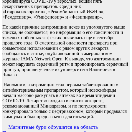
коронавируса COVID-19 у взрослых, вошли пять
лекарственных препаратов. Среди них —
«Гидроксихлорохин», «Рекомбинантный ИФН α»,
«Ремдесивир», «Умифеновир» и «Фавипиравир».
По какой причине азитромицин исчез из упомянутого выше
списка, не сообщается, но информация о его токсичности и
тяжелых побочных эффектах появилась еще в сентябре
прошлого года. О смертельной опасности препарата при
совместном использовании с рядом других лекарств
сообщалось в статье, опубликованной в американском
журнале JAMA Network Open. К выводу, что азитромицин
может нарушать сердечный ритм и провоцировать сердечный
приступ, пришли ученые из университета Иллинойса в
Чикаго.
Напомним, азитромицин стал первым таблетированным
антибактериальным препаратом, который новосибирцы
начали массово раскупать в аптеках во время эпидемии
COVID-19. Лекарство входило в список лекарств,
рекомендованный Минздравом, и по популярности
конкурировало только с цефтриаксоном, который продавался
в ампулах и был предназначен для инъекций.
Навигация
Магнитные бури обрушатся на область