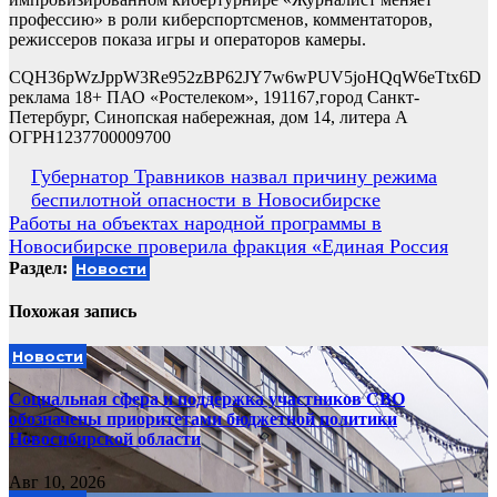
профессию» в роли киберспортсменов, комментаторов,
режиссеров показа игры и операторов камеры.
CQH36pWzJppW3Re952zBP62JY7w6wPUV5joHQqW6eTtx6D
реклама 18+ ПАО «Ростелеком», 191167,город Санкт-
Петербург, Синопская набережная, дом 14, литера А
ОГРН1237700009700
Навигация
Губернатор Травников назвал причину режима
беспилотной опасности в Новосибирске
по
Работы на объектах народной программы в
записям
Новосибирске проверила фракция «Единая Россия
Раздел:
Новости
Похожая запись
Новости
Социальная сфера и поддержка участников СВО
обозначены приоритетами бюджетной политики
Новосибирской области
Авг 10, 2026