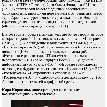
Корзунова (газета «Черногорский рабочий»)(12+), Анастасия
Залозная (ГТРК «Томск»)(12+)и Ольга Фонарёва (IRK.ru)
(12+). В августе они вместе с другими российскими
журналистами, занявшими первые места, отправятся в пресс-
тур в Арктику. Лауреатами конкурса также стали Эльвира
Ефимова (телеканал «Енисей»)(12+) и Ольга Ведерникова
(«Комсомольская правда-Барнаул»)(12+).
В этом году в проекте приняли участие более тысячи авторов,
которые подали 1 516 заявок в пять основных — «Интернет-
СМИ»(12+), «Телевидение и видеоконтент в СМИ»(12+),
«Печатная пресса»(6+), «Социальные медиа»(16+), «Радио и
подкасты»(16+) — и пять специальных номинаций:
«Российские решения для ИТ-индустрии: вызовы и
перспективы»(16+) от Минцифры России, «Фундамент
цифровизации» от «Базиса»(16+), «Игровые возможности:
настоящее и будущее отечественного гейминга» (18+)от В2С
«Ростелекома», «Цифровизация отраслей» от В2В
«Ростелекома»(16+) и «Киберриски в детской среде»(12+) от
Альянса по защите детей в цифровой среде.
Кира Кирюхина, вице-президент по внешним
коммуникациям «Ростелекома»
: