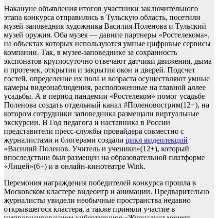
Накануне объявления итогов участники заключительного
этапа конкурса отправились в Тульскую область, посетили
музей-заповедник художника Василия Поленова и Тульский
музей оружия. Оба музея — давние партнеры «Ростелекома»,
на объектах которых используются умные цифровые сервисы
компании. Так, в музее-заповеднике за сохранность
экспонатов круглосуточно отвечают датчики движения, дыма
и протечек, открытия и закрытия окон и дверей. Подсчет
гостей, определение их пола и возраста осуществляют умные
камеры видеонаблюдения, расположенные на главной аллее
усадьбы. А в период пандемии «Ростелеком» помог усадьбе
Поленова создать отдельный канал #Поленовострим(12+), на
котором сотрудники заповедника размещали виртуальные
экскурсии. В Год педагога и наставника в России
представители пресс-службы провайдера совместно с
журналистами и блогерами создали
цикл видеолекций
«Василий Поленов. Учитель и ученики»(12+), который
впоследствии был размещен на образовательной платформе
«Лицей»(6+) и в онлайн-кинотеатре Wink.
Церемония награждения победителей конкурса прошла в
Московском кластере видеоигр и анимации. Предварительно
журналисты увидели необычные пространства недавно
открывшегося кластера, а также приняли участие в
импровизированном кибертурнире «Журналист меняет