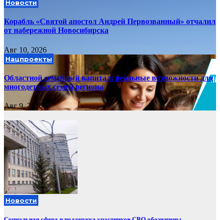
Новости
Корабль «Святой апостол Андрей Первозванный» отчалил
от набережной Новосибирска
Авг 10, 2026
Нацпроекты
Областной семейный капитал: реальные возможности для
многодетных семей региона
Авг 9, 2026
Новости
Социальная сфера и поддержка участников СВО обозначены