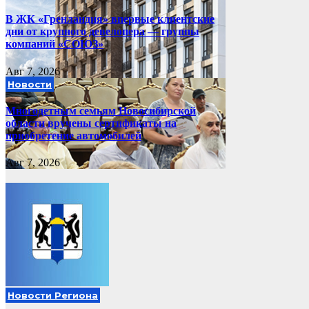
В ЖК «Гренландия» впервые клиентские
дни от крупного девелопера — группы
компаний «СОЮЗ»
Авг 7, 2026
Новости
Многодетным семьям Новосибирской
области вручены сертификаты на
приобретение автомобилей
Авг 7, 2026
Новости Региона