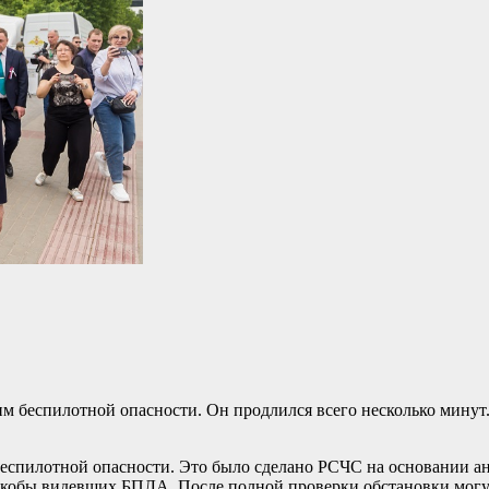
м беспилотной опасности. Он продлился всего несколько минут
еспилотной опасности. Это было сделано РСЧС на основании ан
 якобы видевших БПЛА. После полной проверки обстановки могу 