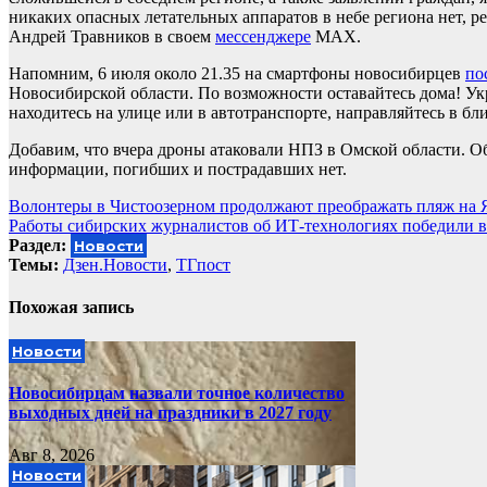
никаких опасных летательных аппаратов в небе региона нет, 
Андрей Травников в своем
мессенджере
MAX.
Напомним, 6 июля около 21.35 на смартфоны новосибирцев
по
Новосибирской области. По возможности оставайтесь дома! Ук
находитесь на улице или в автотранспорте, направляйтесь в б
Добавим, что вчера дроны атаковали НПЗ в Омской области. 
информации, погибших и пострадавших нет.
Навигация
Волонтеры в Чистоозерном продолжают преображать пляж на 
Работы сибирских журналистов об ИТ-технологиях победили в
по
Раздел:
Новости
записям
Темы:
Дзен.Новости
,
ТГпост
Похожая запись
Новости
Новосибирцам назвали точное количество
выходных дней на праздники в 2027 году
Авг 8, 2026
Новости