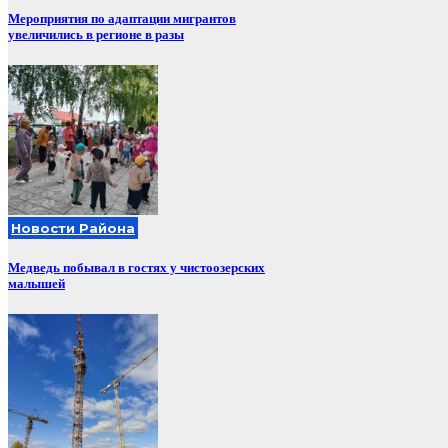
Мероприятия по адаптации мигрантов
увеличились в регионе в разы
Новости Района
Медведь побывал в гостях у чистоозерских
малышей