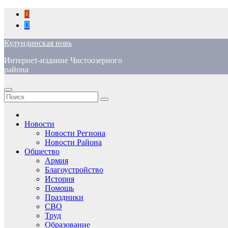
Перейти
к
содержимому
Кулундинская новь
Интернет-издание Чистоозерного
района
Новости
Новости Региона
Новости Района
Общество
Армия
Благоустройство
История
Помощь
Праздники
СВО
Труд
Образование