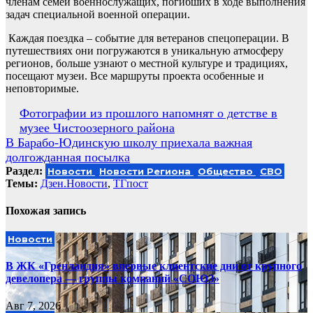
членам семей военнослужащих, погибших в ходе выполнения
задач специальной военной операции.
Каждая поездка – событие для ветеранов спецоперации. В
путешествиях они погружаются в уникальную атмосферу
регионов, больше узнают о местной культуре и традициях,
посещают музеи. Все маршруты проекта особенные и
неповторимые.
Навигация
Фотографии из прошлого напомнят о детстве в
музее Чистоозерного района
по
В Барабо-Юдинскую школу приехала важная
записям
долгожданная посылка
Раздел:
Новости
Новости Региона
Общество
СВО
Темы:
Дзен.Новости
,
ТГпост
Похожая запись
Новости
В ЖК «Гренландия» впервые клиентские дни от крупного
девелопера — группы компаний «СОЮЗ»
Авг 7, 2026