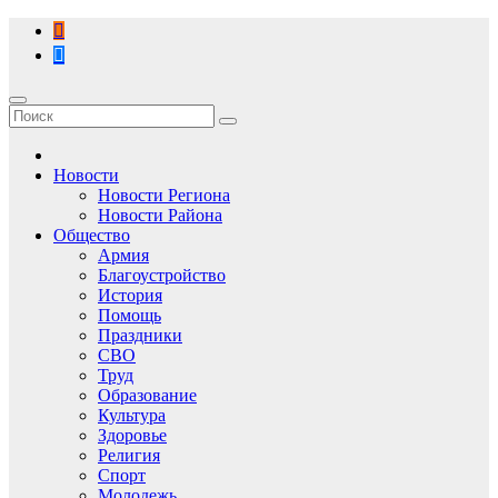
Перейти
к
содержимому
Новости
Новости Региона
Новости Района
Общество
Армия
Благоустройство
История
Помощь
Праздники
СВО
Труд
Образование
Культура
Здоровье
Религия
Спорт
Молодежь