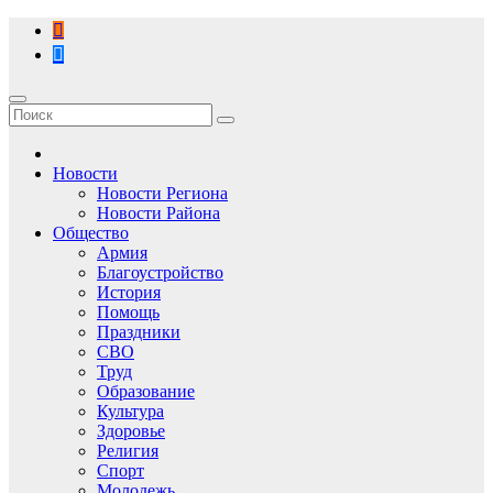
Перейти
к
содержимому
Новости
Новости Региона
Новости Района
Общество
Армия
Благоустройство
История
Помощь
Праздники
СВО
Труд
Образование
Культура
Здоровье
Религия
Спорт
Молодежь