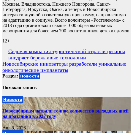
Москвы, Владивостока, Нижнего Новгорода, Санкт-
Петербурга, Иркутска, Омска, а теперь и Новосибирска
интерактивную образовательную программу, направленную
на адаптацию в социуме. Всего волонтеры «Ростелекома» с
2013 года организовали свыше 1000 образовательных
мероприятия для более чем 700 воспитанников детских домов.
12+
Навигация
Седьмая компания туристической отрасли региона
внедряет бережливые технологии
по
Новосибирские инноваторы разработали уникальные
записям
онкологические имплантаты
Раздел:
Новости
Похожая запись
Новости
Новосибирцам назвали точное количество выходных дней
на праздники в 2027 году
Авг 8, 2026