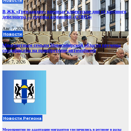
Новости
В ЖК «Гренландия» впервые клиентские дни от крупного
девелопера — группы компаний «СОЮЗ»
Авг 7, 2026
Новости
Многодетным семьям Новосибирской области вручены
сертификаты на приобретение автомобилей
Авг 7, 2026
Новости Региона
Мероприятия по адаптации мигрантов увеличились в регионе в разы