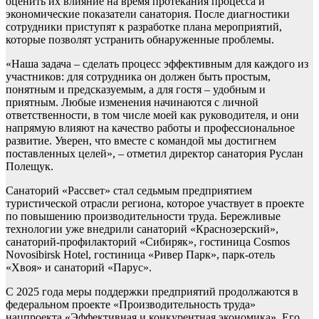
оценить их влияние на время протекания процесса и
экономические показатели санатория. После диагностики
сотрудники приступят к разработке плана мероприятий,
которые позволят устранить обнаруженные проблемы.
«Наша задача – сделать процесс эффективным для каждого из
участников: для сотрудника он должен быть простым,
понятным и предсказуемым, а для гостя – удобным и
приятным. Любые изменения начинаются с личной
ответственности, в том числе моей как руководителя, и они
напрямую влияют на качество работы и профессиональное
развитие. Уверен, что вместе с командой мы достигнем
поставленных целей», – отметил директор санатория Руслан
Полещук.
Санаторий «Рассвет» стал седьмым предприятием
туристической отрасли региона, которое участвует в проекте
по повышению производительности труда. Бережливые
технологии уже внедрили санаторий «Краснозерский»,
санаторий-профилакторий «Сибиряк», гостиница Cosmos
Novosibirsk Hotel, гостиница «Ривер Парк», парк-отель
«Хвоя» и санаторий «Парус».
С 2025 года меры поддержки предприятий продолжаются в
федеральном проекте «Производительность труда»
нацпроекта «Эффективная и конкурентная экономика». Его