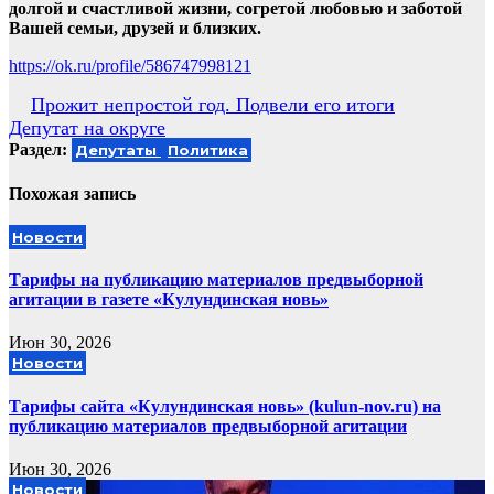
долгой и счастливой жизни, согретой любовью и заботой
Вашей семьи, друзей и близких.
https://ok.ru/profile/586747998121
Навигация
Прожит непростой год. Подвели его итоги
Депутат на округе
по
Раздел:
Депутаты
Политика
записям
Похожая запись
Новости
Тарифы на публикацию материалов предвыборной
агитации в газете «Кулундинская новь»
Июн 30, 2026
Новости
Тарифы сайта «Кулундинская новь» (kulun-nov.ru) на
публикацию материалов предвыборной агитации
Июн 30, 2026
Новости