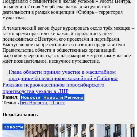
Поздравляю с семилетием и желаю успехов!» Работа Центра,
по мнению Игоря Умербаева, важна для целостной
деятельности в рамках концепции «Сибирь – территория
мужества».
А тематический вагон будет курсировать около трёх месяцев –
за это время практически каждый горожанин успеет
познакомиться с Центром, его проектами и партнёрами.
Выступающие на презентации экспозиции представители
Правительства области и общественных организаций
выразили уверенность, что пассажиров метро в таком вагоне
ждёт познавательное, нескучное путешествие.
Навигация
Глава области принял участие в масштабном
празднике болельщиков хоккейной «Сибири»
по
Рюкзаки первоклассников новосибирского
записям
производства уехали в ЛНР
Раздел:
Новости
Новости Региона
Темы:
Дзен.Новости
,
ТГпост
Похожая запись
Новости