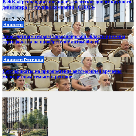
В ЖК «Гренландия» впервые клиентские дни от крупного
девелопера — группы компаний «СОЮЗ»
Авг 7, 2026
Новости
Многодетным семьям Новосибирской области вручены
сертификаты на приобретение автомобилей
Авг 7, 2026
Новости Региона
Сертификаты на приобретение автомобилей вручены
многодетным семьям в регионе
Авг 7, 2026