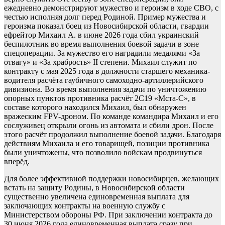
ежедневно демонстрируют мужество и героизм в ходе СВО, с
честью исполняя долг перед Родиной. Пример мужества и
героизма показал боец из Новосибирской области, гвардии
ефрейтор Михаил А. в июне 2026 года сбил украинский
беспилотник во время выполнения боевой задачи в зоне
спецоперации. За мужество его наградили медалями «За
отвагу» и «За храбрость» II степени. Михаил служит по
контракту с мая 2025 года в должности старшего механика-
водителя расчёта гаубичного самоходно-артиллерийского
дивизиона. Во время выполнения задачи по уничтожению
опорных пунктов противника расчёт 2С19 «Мста-С», в
составе которого находился Михаил, был обнаружен
вражеским FPV-дроном. По команде командира Михаил и его
сослуживец открыли огонь из автомата и сбили дрон. После
этого расчёт продолжил выполнение боевой задачи. Благодаря
действиям Михаила и его товарищей, позиции противника
были уничтожены, что позволило войскам продвинуться
вперёд.
Для более эффективной поддержки новосибирцев, желающих
встать на защиту Родины, в Новосибирской области
существенно увеличена единовременная выплата для
заключающих контракты на военную службу с
Министерством обороны РФ. При заключении контракта до
30 июня 2026 года единовременная выплата сразу при