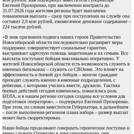
Евгений Прохоренко, при заключении контракта до
31.07.2026 года жителям региона будет выплачена
повышенная выплата – сразу при поступлении на службу она
составит 2,9 млн рублей, ежемесячное денежное содержание –
224 тысячи рублей.
«В знак признания подвига наших героев Правительство
Новосибирской области последовательно расширяет меры
поддержки: совершенствует социальные гарантии,
выстраивает адресную помощь защитникам и их семьям. Все
выплаты поступают бойцам максимально оперативно. У
жителей Новосибирской области есть возможность служить в
именных батальонах – служить со СВОими. Это влияет на
эффективность и боевой дух бойцов – многие граждане
приходят служить именно в именные подразделения, с
ребятами, с которыми учились вместе, дружили. Тактика
боевых действий сегодня изменилась, повысилась роль
БПЛА, и в нашем регионе сегодня созданы все условия для
подготовки операторов», – подчеркнул Евгений Прохоренко.
При этом, по словам заместителя Губернатора, в дальнейшем
– после выполнения регионом плана набора – размер выплат
может быть скорректирован.
Наши бойцы продолжают совершать героические поступки и
верно служить Отечеству в зоне спецоперации, они