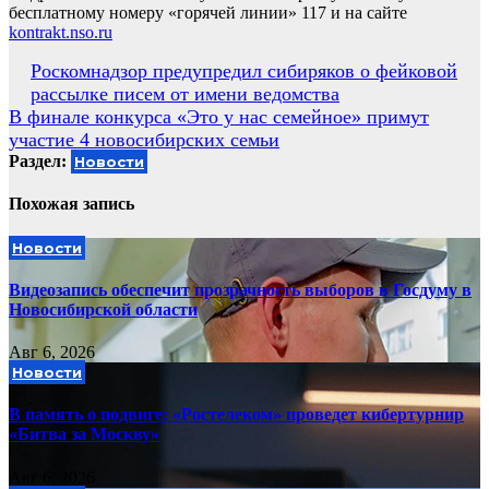
бесплатному номеру «горячей линии» 117 и на сайте
kontrakt.nso.ru
Навигация
Роскомнадзор предупредил сибиряков о фейковой
рассылке писем от имени ведомства
по
В финале конкурса «Это у нас семейное» примут
записям
участие 4 новосибирских семьи
Раздел:
Новости
Похожая запись
Новости
Видеозапись обеспечит прозрачность выборов в Госдуму в
Новосибирской области
Авг 6, 2026
Новости
В память о подвиге: «Ростелеком» проведет кибертурнир
«Битва за Москву»
Авг 6, 2026