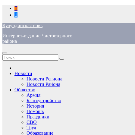
Перейти
к
содержимому
Кулундинская новь
Интернет-издание Чистоозерного
района
Новости
Новости Региона
Новости Района
Общество
Армия
Благоустройство
История
Помощь
Праздники
СВО
Труд
Образование