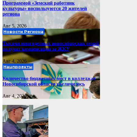
Программой «Земский работник
культуры» воспользуются 20 жителей
региона
Авг 5, 2026
Новости Региона
Тысячи многодетных новосибирских семей
получат компенсации за ЖКУ
Авг 4, 2026
Нацпроекты
Количество бюджетных мест в колледжах
Новосибирской области увеличилось
Авг 4, 2026