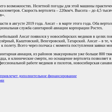
о его возможностях. Нелетной погоды для этой машины практиче
 километров. Скорость вертолета – 220км/ч. Высота – до 4,5 тыс
в».
ти в августе 2019 года. Ансат – в марте этого года. Оба вертол
циональная служба санитарной авиации корпорации Ростех.
 небольшой Ансат появился у новосибирских медиков в целях 
зёрный, Кыштовский, Венгеровский, Татарский. Ансат – в те, ч
к полету. Всего через полчаса с момента поступления заявки мо
анитарная авиация, из районов эвакуировали уже больше 800 тя
дца, и клинические смерти, но оснащение вертолета позволяет в
ессиональной работе медиков и пилотов, новосибирская санави
а привлечет дополнительное финансирование
ами