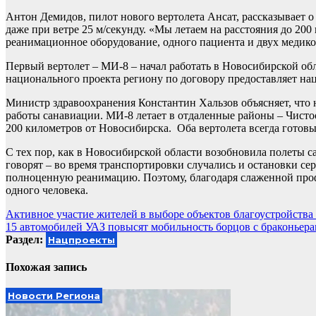
Антон Демидов, пилот нового вертолета Ансат, рассказывает 
даже при ветре 25 м/секунду. «Мы летаем на расстояния до 200
реанимационное оборудование, одного пациента и двух медико
Первый вертолет – МИ-8 – начал работать в Новосибирской облас
национального проекта региону по договору предоставляет на
Министр здравоохранения Константин Хальзов объясняет, что
работы санавиации. МИ-8 летает в отдаленные районы – Чистоо
200 километров от Новосибирска. Оба вертолета всегда готовы 
С тех пор, как в Новосибирской области возобновила полеты с
говорят – во время транспортировки случались и остановки сер
полноценную реанимацию. Поэтому, благодаря слаженной проф
одного человека.
Навигация
Активное участие жителей в выборе объектов благоустройств
15 автомобилей УАЗ повысят мобильность борцов с браконьер
по
Раздел:
Нацпроекты
записям
Похожая запись
Новости Региона