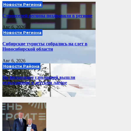
Новости Региона
Строителей региона поздравили в регионе
Авг 6, 2026
Новости Региона
Сибирские туристы собрались на слет в
Новосибирской области
Авг 6, 2026
Новости Района
На физзарядку с полицией вышли
отдыхающие в детском лагере
Авг 6, 2026