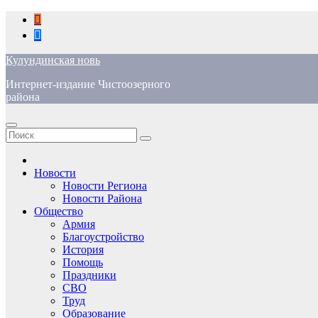
Перейти
к
содержимому
Кулундинская новь
Интернет-издание Чистоозерного
района
Новости
Новости Региона
Новости Района
Общество
Армия
Благоустройство
История
Помощь
Праздники
СВО
Труд
Образование