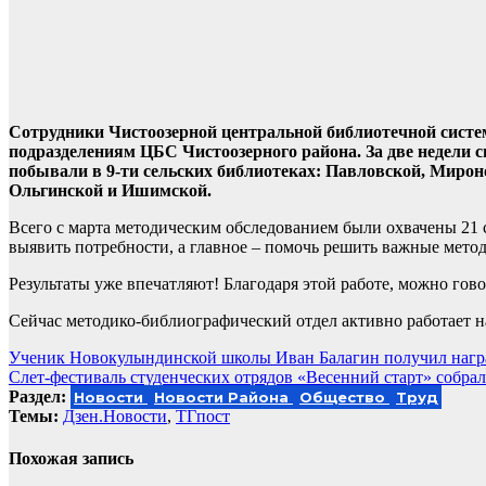
Сотрудники Чистоозерной центральной библиотечной сист
подразделениям ЦБС Чистоозерного района. За две недели 
побывали в 9-ти сельских библиотеках: Павловской, Мирон
Ольгинской и Ишимской.
Всего с марта методическим обследованием были охвачены 21 с
выявить потребности, а главное – помочь решить важные мето
Результаты уже впечатляют! Благодаря этой работе, можно гов
Сейчас методико-библиографический отдел активно работает н
Навигация
Ученик Новокулындинской школы Иван Балагин получил нагр
Слет-фестиваль студенческих отрядов «Весенний старт» собрал
по
Раздел:
Новости
Новости Района
Общество
Труд
записям
Темы:
Дзен.Новости
,
ТГпост
Похожая запись