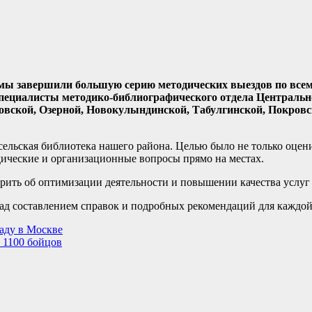
емы завершили большую серию методических выездов по все
специалисты методико-библиографического отдела Центральн
овской, Озерной, Новокулындинской, Табулгинской, Покровс
ельская библиотека нашего района. Целью было не только оцени
дические и организационные вопросы прямо на местах.
орить об оптимизации деятельности и повышении качества услуг 
ад составлением справок и подробных рекомендаций для каждой
аду в Москве
 1100 бойцов