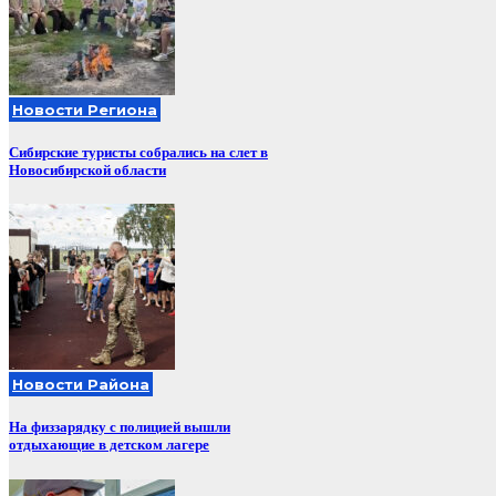
Новости Региона
Сибирские туристы собрались на слет в
Новосибирской области
Новости Района
На физзарядку с полицией вышли
отдыхающие в детском лагере