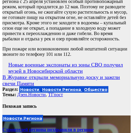
региона с 25 апреля установлен особый противопожарный
режим, который продлится до 12 мая. Поэтому не разводите
открытый огонь, не сжигайте сухую растительность и мусор,
не готовьте пищу на открытом огне, не оставляйте детей без
присмотра. Кроме этого не заходите в водоемы – купальный
сезон еще не открыт, а попадание в холодную воду может
привести к переохлаждению и даже гибели. Во время
рыбалки и отдыха у рек и озер проявляйте осторожность.
При пожаре или возникновении любой нештатной ситуации
звоните по телефону 101 или 112.
Навигация
Новые военные экспонаты из зоны СВО получил
музей в Новосибирской области
по
В Журавке открыли мемориальную доску и зажгли
записям
свечи Памяти
Раздел:
Новости
Новости Региона
Общество
Темы:
Дзен.Новости
,
ТГпост
Похожая запись
Новости Региона
Строителей региона поздравили в регионе