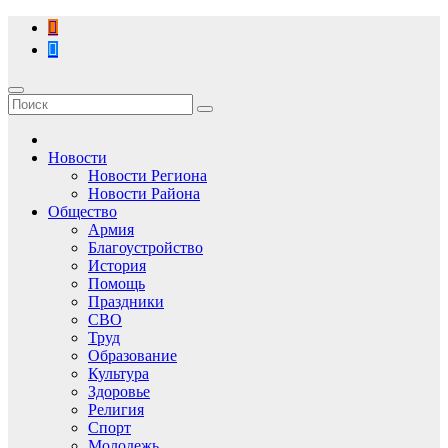
Перейти
к
содержимому
Новости
Новости Региона
Новости Района
Общество
Армия
Благоустройство
История
Помощь
Праздники
СВО
Труд
Образование
Культура
Здоровье
Религия
Спорт
Молодежь