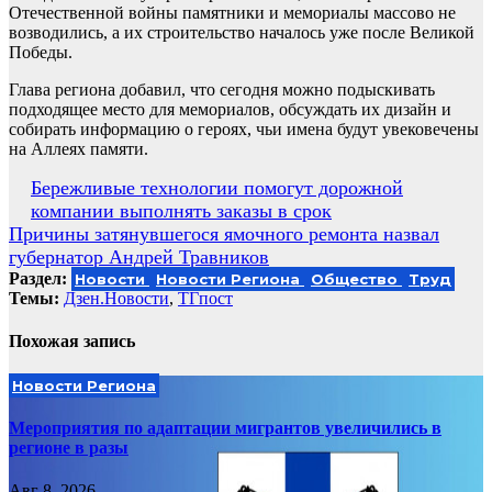
Отечественной войны памятники и мемориалы массово не
возводились, а их строительство началось уже после Великой
Победы.
Глава региона добавил, что сегодня можно подыскивать
подходящее место для мемориалов, обсуждать их дизайн и
собирать информацию о героях, чьи имена будут увековечены
на Аллеях памяти.
Навигация
Бережливые технологии помогут дорожной
компании выполнять заказы в срок
по
Причины затянувшегося ямочного ремонта назвал
записям
губернатор Андрей Травников
Раздел:
Новости
Новости Региона
Общество
Труд
Темы:
Дзен.Новости
,
ТГпост
Похожая запись
Новости Региона
Мероприятия по адаптации мигрантов увеличились в
регионе в разы
Авг 8, 2026