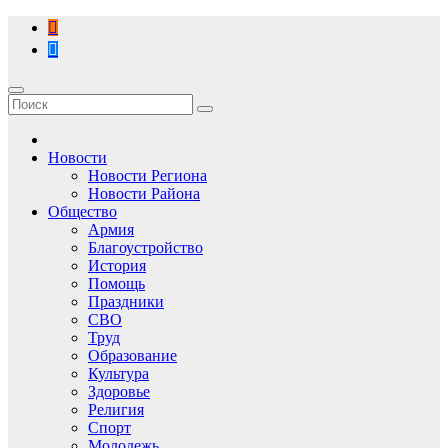
Перейти
к
содержимому
Новости
Новости Региона
Новости Района
Общество
Армия
Благоустройство
История
Помощь
Праздники
СВО
Труд
Образование
Культура
Здоровье
Религия
Спорт
Молодежь