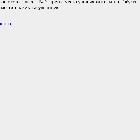
рое место – школа № 3, третье место у юных жительниц Табулги
 место также у табулгинцев.
рного