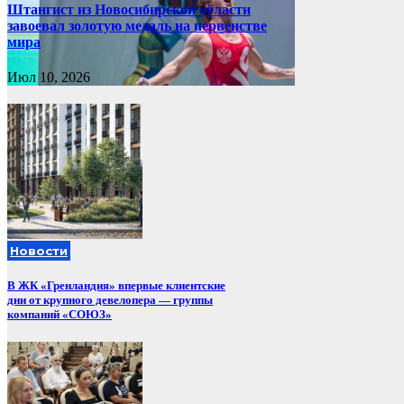
Штангист из Новосибирской области
завоевал золотую медаль на первенстве
мира
Июл 10, 2026
Новости
В ЖК «Гренландия» впервые клиентские
дни от крупного девелопера — группы
компаний «СОЮЗ»