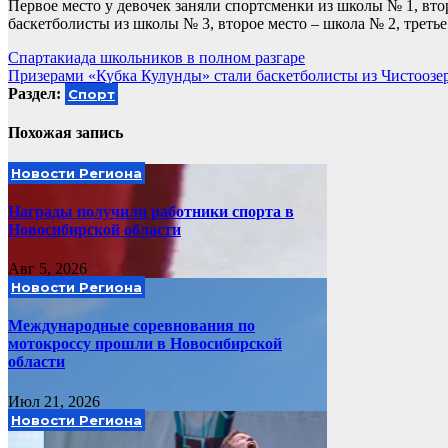
Первое место у девочек заняли спортсменки из школы № 1, вто
баскетболисты из школы № 3, второе место – школа № 2, третье
Навигация
Спартакиада школьников в полном разгаре
Призерами «Кубка Кулунды» стали баскетболисты из Чистоозе
по
Раздел:
Спорт
записям
Похожая запись
Новости Региона
Награды получили работники спорта в
Новосибирской области
Авг 5, 2026
Новости Региона
Международные соревнования по
мотокроссу прошли в Новосибирской
области
Июл 21, 2026
Новости Региона